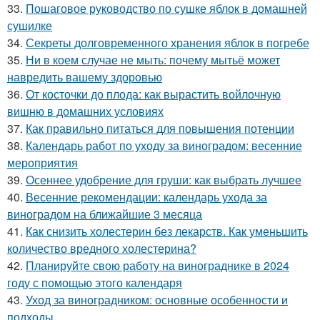
33.
Пошаговое руководство по сушке яблок в домашней
сушилке
34.
Секреты долговременного хранения яблок в погребе
35.
Ни в коем случае не мыть: почему мытьё может
навредить вашему здоровью
36.
От косточки до плода: как вырастить войлочную
вишню в домашних условиях
37.
Как правильно питаться для повышения потенции
38.
Календарь работ по уходу за виноградом: весенние
мероприятия
39.
Осеннее удобрение для груши: как выбрать лучшее
40.
Весенние рекомендации: календарь ухода за
виноградом на ближайшие 3 месяца
41.
Как снизить холестерин без лекарств. Как уменьшить
количество вредного холестерина?
42.
Планируйте свою работу на винограднике в 2024
году с помощью этого календаря
43.
Уход за виноградником: основные особенности и
подходы