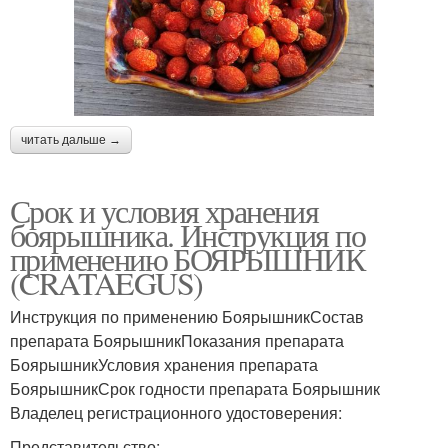
читать дальше →
Срок и условия хранения
боярышника. Инструкция по
применению БОЯРЫШНИК
(CRATAEGUS)
Инструкция по применению БоярышникСостав
препарата БоярышникПоказания препарата
БоярышникУсловия хранения препарата
БоярышникСрок годности препарата Боярышник
Владелец регистрационного удостоверения:
Представительство: