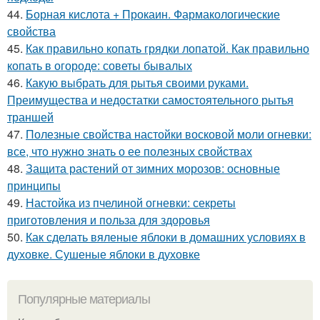
44.
Борная кислота + Прокаин. Фармакологические
свойства
45.
Как правильно копать грядки лопатой. Как правильно
копать в огороде: советы бывалых
46.
Какую выбрать для рытья своими руками.
Преимущества и недостатки самостоятельного рытья
траншей
47.
Полезные свойства настойки восковой моли огневки:
все, что нужно знать о ее полезных свойствах
48.
Защита растений от зимних морозов: основные
принципы
49.
Настойка из пчелиной огневки: секреты
приготовления и польза для здоровья
50.
Как сделать вяленые яблоки в домашних условиях в
духовке. Сушеные яблоки в духовке
Популярные материалы