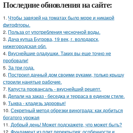
Последние обновления на сайте:
1.
Чтобы завязей на томатах было море и никакой
фитофторы.
2.
Польза от употребления чесночной воды.
3.
Дача купца Бугрова, 19 век, г. володарск,
нижегородская обл.
4.
Вкуснейшие оладушки. Таких вы еще точно не
пробовали!
5.
За три года.
6.
Построил дачный дом своими руками, только крышу
строили нанятые рабочие.
7.
Капуста провансаль - вкуснейший рецепт.
8.
Делали на заказ - беседка и терраса в едином стиле.
9.
Тыква - кладезь здоровья!
10.
Секретный метод обрезки винограда: как добиться
богатого урожая
11.
Добрый день! Может подскажете, что может быть?
12.
Фундамент из плит перекрытия: особенности и