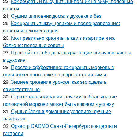
23.
Как собрать и высушить шиповник на зиму: полезные
советы
24.
Сушим шиповник дома: в духовке и без
25.
Как хранить тыкву целиком и после разрезания:
советы и рекомендации
26.
Как правильно хранить тыкву в квартире и на
балконе: полезные советы
27.
Простой способ сделать хрустящие яблочные чипсы
в духовке
28.
Просто и эффективно: как хранить морковь в
полиэтиленовом пакете на протяжении зимы
29.
Зимнее хранение урожая: как это сделать
самостоятельно
30.
Стратегия выживания: почему выбрасывание
половиной моркови может быть ключом к успеху
31.
Сушь яблоки в домашних условиях: лучшие
лайфхаки
32.
Оркестр CAGMO Санкт-Петербург: концерты и
гастроли