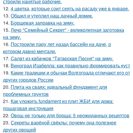
строили нанятые рабочие.
12.
4 цветка, которые соит сеять на расаду уже в январе.
13.
Обшил и утеплил наш дачный домик.
14.
Борщевая заправка на зиму.
15.
Лечо "Семейный Секрет" - великолепная заготовка
на зиму.
16.
Построили пару лет назад бассейн на даче, о
котором давно мечтали.
17.
Caлaт из кaбaчкoв "Тaтapcкaя Пecня" нa зиму.
18.
Виноград Изабелла: как правильно формировать куст
19.
Какие традиции и обычаи Волгограда отличают его от
других городов России
20.
Плита на сваях: идеальный фундамент для
проблемных грунтов
21.
Как уложить fundament из плит ЖБИ для дома:
пошаговая инструкция
22.
Овощ не только для борща: 5 неожиданных рецептов
23.
Секреты варёной свёклы: почему она полезнее
других овощей