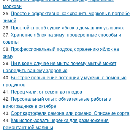
моркови
35.
Просто и эффективно: как хранить морковь в погребе
зимой
36.
Простой способ сушки яблок в домашних условиях
37.
Хранение яблок на зиму: проверенные способы и
советы
38.
Профессиональный подход к хранению яблок на
зиму
39.
Ни в коем случае не мыть: почему мытьё может
навредить вашему здоровью
40.
Быстрое повышение потенции у мужчин с помощью
продуктов
41.
Перец чили: от семян до плодов
42.
Персональный опыт: обязательные работы в
винограднике в октябре
43.
Сорт картофеля рамона или романо. Описание сорта
44.
Как использовать черенки для размножения
ремонтантной малины