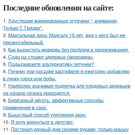
Последние обновления на сайте:
1.
Хрустящие маринованные огурчики ", внимание,
Только С Грядки".
2.
Мангальная зона. Мангалу 15 лет, вид у него был не
презентабельный.
3.
Как вырастить морковь без проблем и прореживания.
4.
Сода на страже здоровья смородины.
5.
Подыскиваете альтернативу петунии?
6.
Почему при посадке картофеля я ежегодно добавляю
в лунку горох или бобы.
7.
Наиболее значимая подпитка для плодовых деревьев
на начало сезона приходится.
8.
Берёзовый дёготь: эффективные способы
применения в саду.
9.
Быыстрый способ утепления окон.
10.
Я xoчу вepнутьcя в дeтcтвo:
11.
Построил дачный дом своими руками, только крышу