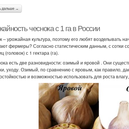
ь дальше →
айность чеснока с 1 га в России
к – урожайная культура, поэтому его любят возделывать на
ают фермеры? Согласно статистическим данным, с сотки соби
ц (головок) с 1 гектара (га).
нока есть две разновидности: озимый и яровой . Они сущес
ки, уходу. Озимый, по сравнению с яровым, как правило, да
остойкостью и возможностью использовать для роста влагу,