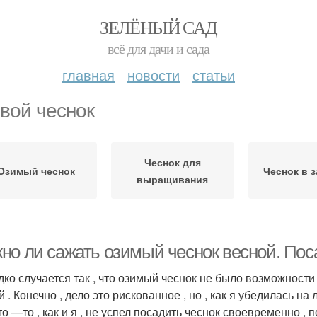
ЗЕЛЁНЫЙ САД
всё для дачи и сада
главная
новости
статьи
вой чеснок
Чеснок для
Озимый чеснок
Чеснок в 
выращивания
но ли сажать озимый чеснок весной. Пос
дко случается так , что озимый чеснок не было возможност
 . Конечно , дело это рискованное , но , как я убедилась на
то —то , как и я , не успел посадить чеснок своевременно , 