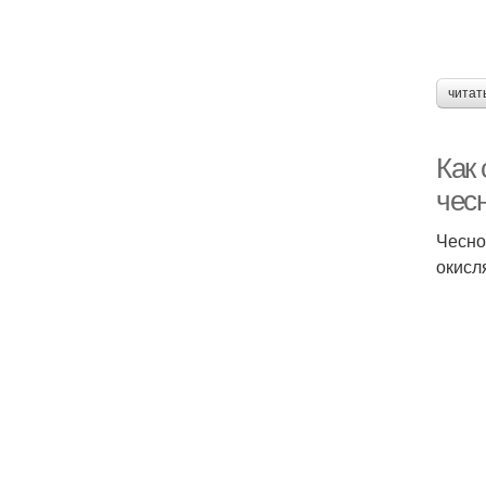
читат
Как
чес
Чесно
окисл