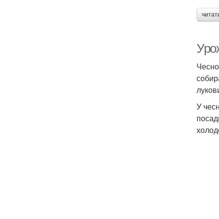
читат
Урож
Чесно
собир
лукови
У чес
посад
холод