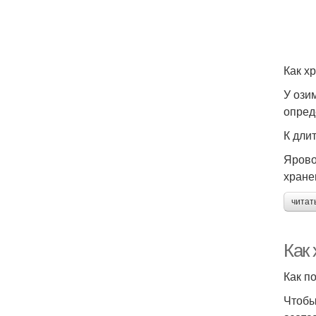
Как х
У ози
опред
К дли
Ярово
хране
читат
Как 
Как п
Чтобы