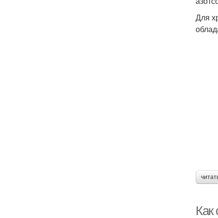
азотс
Для х
облад
читат
Как