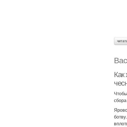
читат
Вас
Как
чес
Чтобы
сбора
Ярово
ботву
вплот