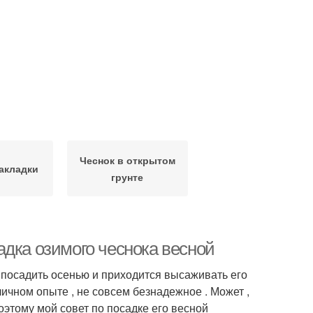
Чеснок в открытом
закладки
грунте
адка озимого чеснока весной
и посадить осенью и приходится высаживать его
 личном опыте , не совсем безнадежное . Может ,
поэтому мой совет по посадке его весной