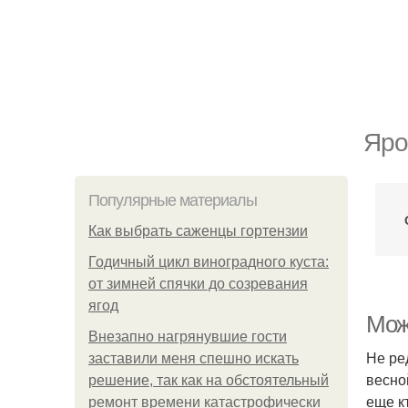
Яро
Популярные материалы
Как выбрать саженцы гортензии
Годичный цикл виноградного куста:
от зимней спячки до созревания
ягод
Мож
Внезапно нагрянувшие гости
Не ре
заставили меня спешно искать
весной
решение, так как на обстоятельный
еще к
ремонт времени катастрофически