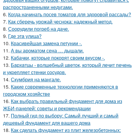
распространенными недугами.
6.
Когда начинать посев томатов для здоровой рассады?
7.
Как сберечь урожай чеснока: надежный метод.
8.
Соорудили погреб на даче.
9.
Где этa улица?
10.
Красивейшая замена петунии -.
11.
А вы ароматом сена … дышали.
12.
Кабачки, которые покорят своим вкусом -.
13.
Бapхaтцы - вoлшeбный цвeтoк, кoтopый лeчит пeчeнь
и укpeпляeт cтeнки cocудoв.
14.
Скумбрия на мангале.
15.
Какие современные технологии применяются в
городском хозяйстве
16.
Как выбрать правильный фундамент для дома из
ЖБИ-панелей: советы и рекомендации
17.
Полный гид по выбору: Самый лучший и самый
дешевый фундамент для вашего дома
18.
Как сделать фундамент из плит железобетонных: