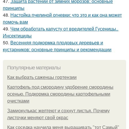
47.
Защита растений от зимних морозов: основные
принципы
48.
Настойка пчелиной огневки: что это и как она может
помочь вам
49.
Чем обработать капусту от вредителей Гусеницы..
Инсектициды
50.
Весенняя подкормка плодовых деревьев и
кустарников: основные принципы и рекомендации
Популярные материалы
Как выбрать саженцы гортензии
Картофель под смородину удобрение смородины
осенью. Подкормка смородины картофельными
очистками
Замиокулькас желтеют и сохнут листья. Почему
листочки меняют свой окрас
Как соседка научила меня выращивать "тот Самый"