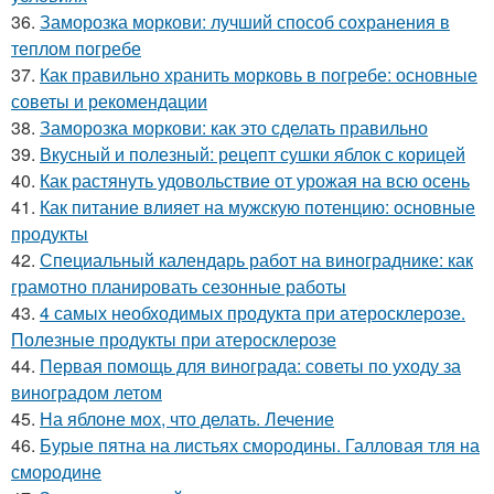
36.
Заморозка моркови: лучший способ сохранения в
теплом погребе
37.
Как правильно хранить морковь в погребе: основные
советы и рекомендации
38.
Заморозка моркови: как это сделать правильно
39.
Вкусный и полезный: рецепт сушки яблок с корицей
40.
Как растянуть удовольствие от урожая на всю осень
41.
Как питание влияет на мужскую потенцию: основные
продукты
42.
Специальный календарь работ на винограднике: как
грамотно планировать сезонные работы
43.
4 самых необходимых продукта при атеросклерозе.
Полезные продукты при атеросклерозе
44.
Первая помощь для винограда: советы по уходу за
виноградом летом
45.
На яблоне мох, что делать. Лечение
46.
Бурые пятна на листьях смородины. Галловая тля на
смородине