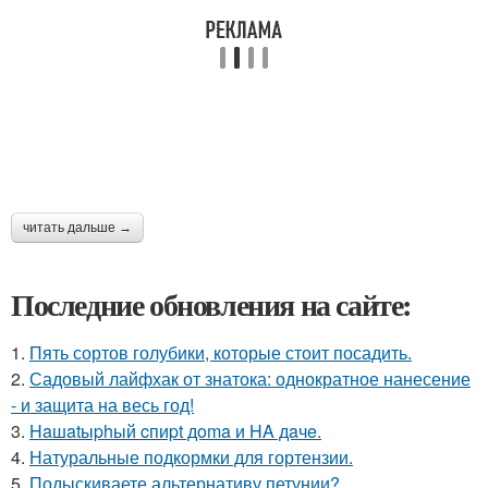
читать дальше →
Последние обновления на сайте:
1.
Пять сортов голубики, которые стоит посадить.
2.
Садовый лайфхак от знатока: однократное нанесение
- и защита на весь год!
3.
Haшatыphый cпиpt дoma и HA дaчe.
4.
Натуральные подкормки для гортензии.
5.
Подыскиваете альтернативу петунии?