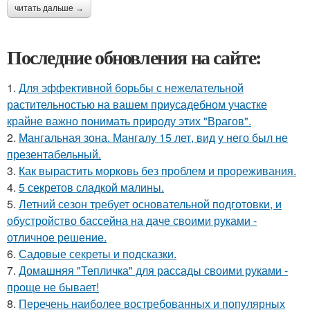
читать дальше →
Последние обновления на сайте:
1.
Для эффективной борьбы с нежелательной
растительностью на вашем приусадебном участке
крайне важно понимать природу этих "Врагов".
2.
Мангальная зона. Мангалу 15 лет, вид у него был не
презентабельный.
3.
Как вырастить морковь без проблем и прореживания.
4.
5 секретов сладкой малины.
5.
Летний сезон требует основательной подготовки, и
обустройство бассейна на даче своими руками -
отличное решение.
6.
Садовые секреты и подсказки.
7.
Домашняя "Тепличка" для рассады своими руками -
проще не бывает!
8.
Перечень наиболее востребованных и популярных