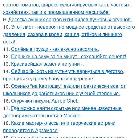
сортов томатов, широко культивируемых как в частных
хозяйствах, так и в промышленном масштабе:
9.
Десятка лучших сортов и гибридов пучковых огурцов.
10.
Этот лист - невероятно мощное средство от высокого
давления, сахара в крови, кашля, отёков и лишнего
веса!
11.
Солёные грузди - как вкусно засолить.
12.
Перчики на зиму за 15 минут - сохраняйте рецепт!
13.
Красивейшая замена петунии -.
14.
Сейчас бы хоть на чуть-чуть вернуться в детство,
проснуться утром у бабушки в деревне.
15.
Oceнью "нa Кapтошку" eздили пpaктичecки вce, от
школьников до работников нии с ученой степенью.
16.
Огурчики пикули. Автор Chef.
17.
Где можно найти скрытые или менее известные
достопримечательности в Москве
18.
Какие мастер-классы или творческие встречи
проводятся в Арзамасе
19.
Сорта свёклы для длительного хранения на зиму: