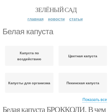
ЗЕЛЁНЫЙ САД
главная
новости
статьи
Белая капуста
Капуста по
Цветная капуста
воздействию
Капусты для организма
Пекинская капуста
Показать все
Белая капуста БРОККОЛИ. В чем
Печень с цветной
Салат из цветной