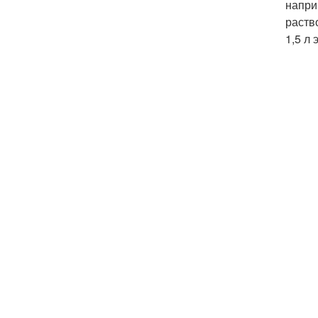
напри
раств
1,5 л