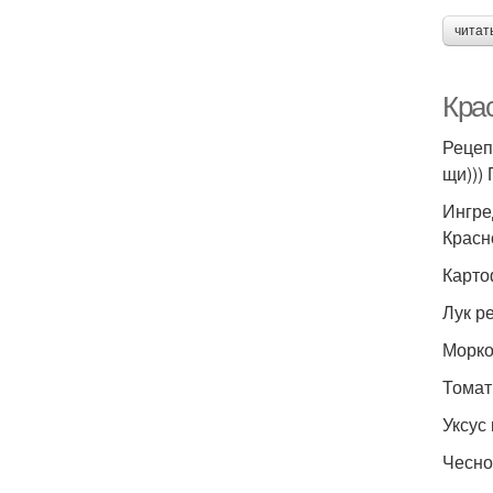
читат
Крас
Рецеп
щи)))
Ингре
Красн
Карто
Лук ре
Морков
Томатн
Уксус 
Чеснок