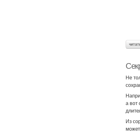
читат
Сек
Не то
сохра
Напри
а вот
длите
Из со
может