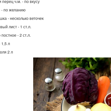
 перец ч.м. - по вкусу
 - по желанию
шка - несколько веточек
ый лист - 1 ст.л.
постное - 2 ст.л.
 1,5 л
юля 2 л