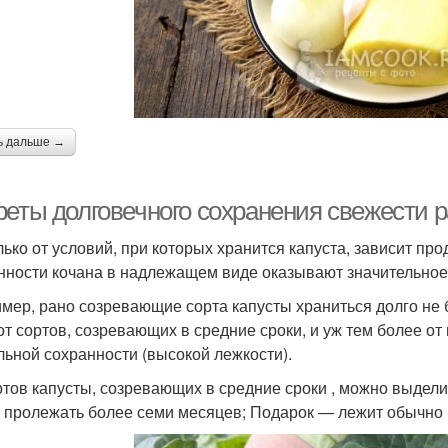
ь дальше →
реты долговечного сохранения свежести 
лько от условий, при которых хранится капуста, зависит пр
нности кочана в надлежащем виде оказывают значительное
мер, рано созревающие сорта капусты храниться долго не 
 от сортов, созревающих в средние сроки, и уж тем более о
льной сохранности (высокой лежкости).
ртов капусты, созревающих в средние сроки , можно выдели
 пролежать более семи месяцев; Подарок — лежит обычно 