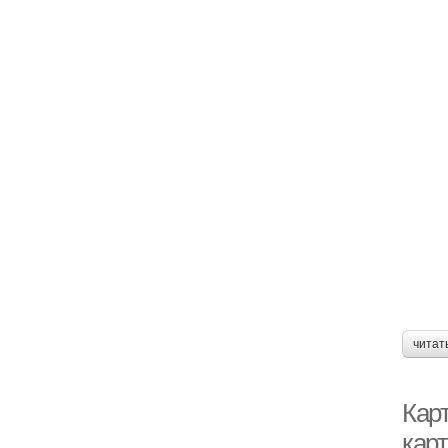
читат
Кар
кар