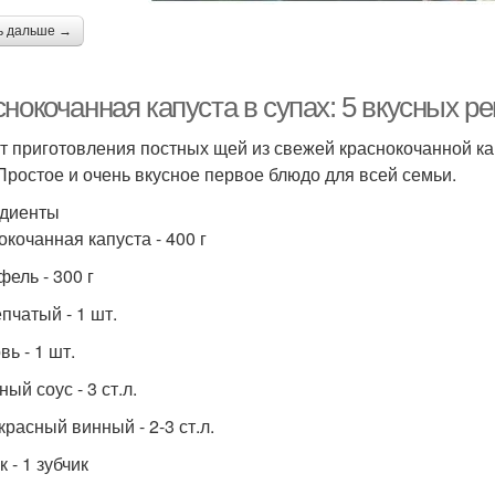
ь дальше →
нокочанная капуста в супах: 5 вкусных р
т приготовления постных щей из свежей краснокочанной капу
 Простое и очень вкусное первое блюдо для всей семьи.
диенты
окочанная капуста - 400 г
фель - 300 г
пчатый - 1 шт.
ь - 1 шт.
ый соус - 3 ст.л.
красный винный - 2-3 ст.л.
 - 1 зубчик