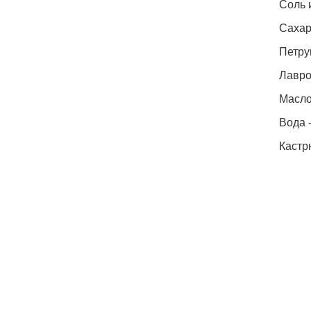
Соль и
Сахар
Петру
Лавров
Масло 
Вода -
Кастр