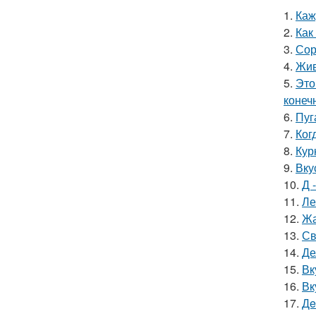
1.
Каж
2.
Как
3.
Сор
4.
Жив
5.
Это
конеч
6.
Пуг
7.
Ког
8.
Кур
9.
Вку
10.
Д 
11.
Ле
12.
Жа
13.
Св
14.
Де
15.
Вк
16.
Вк
17.
Дe