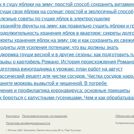
к я сушу яблоки на зиму: простой способ сохранить витами
суши свои яблоки на солнце: простой и экологичный способ
лезные советы по сушке яблок в электросушилке
храняйте фрукты на зиму: как правильно сушить яблоки и 
одолжительность хранения яблок в квартире: секреты долг
креты хранения яблок на зиму: где и как сохранить их свеж
одукты для усиления потенции: что вы должны знать
дкормка груши весной и в другие сезоны: как подготовить п
зывы о картофель Романо. История происхождения Роман
дготовка виноградника к урожаю: план работ на август
ассический рецепт для чистки сосудов. Чистка сосудов на
аните морковь вымытой и чищенной. В погребе
чение и профилактика коронавируса: основные принципы
к бороться с капустными гусеницами. Чем и как обрабатыват
Контакты
Пользовательское соглашение
Обратная св
Политика конфидециальности
Копирование раз
г. Москва, ЦАО, Хамовники, Пречистенка улица 42, м. Парк Культуры