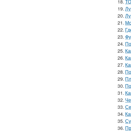
18.
ТО
19.
Лу
20.
Лу
21.
Мо
22.
Гд
23.
Фу
24.
По
25.
Ка
26.
Ка
27.
Ка
28.
По
29.
Пл
30.
По
31.
Ка
32.
Че
33.
Се
34.
Ка
35.
Су
36.
Пр