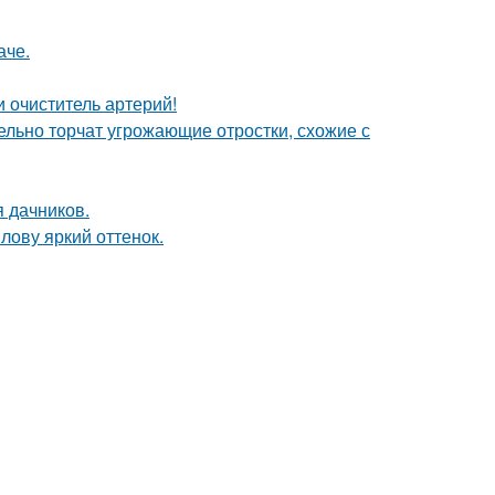
аче.
 очиститель артерий!
тельно торчат угрожающие отростки, схожие с
я дачников.
лову яркий оттенок.