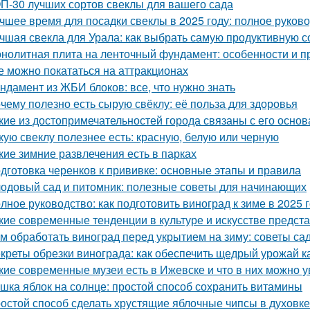
П-30 лучших сортов свеклы для вашего сада
чшее время для посадки свеклы в 2025 году: полное руков
чшая свекла для Урала: как выбрать самую продуктивную 
нолитная плита на ленточный фундамент: особенности и 
е можно покататься на аттракционах
ндамент из ЖБИ блоков: все, что нужно знать
чему полезно есть сырую свёклу: её польза для здоровья
кие из достопримечательностей города связаны с его осно
кую свеклу полезнее есть: красную, белую или черную
кие зимние развлечения есть в парках
дготовка черенков к прививке: основные этапы и правила
одовый сад и питомник: полезные советы для начинающих
лное руководство: как подготовить виноград к зиме в 2025 
кие современные тенденции в культуре и искусстве предст
м обработать виноград перед укрытием на зиму: советы с
креты обрезки винограда: как обеспечить щедрый урожай к
кие современные музеи есть в Ижевске и что в них можно у
шка яблок на солнце: простой способ сохранить витамины
остой способ сделать хрустящие яблочные чипсы в духовке