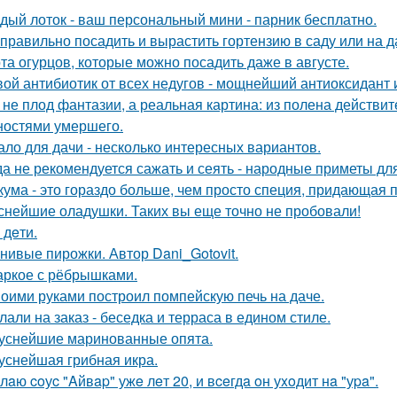
дый лоток - ваш персональный мини - парник бесплатно.
 правильно посадить и вырастить гортензию в саду или на д
та огурцов, которые можно посадить даже в августе.
ой антибиотик от всех недугов - мощнейший антиоксидант и
 не плод фантазии, а реальная картина: из полена действи
ностями умершего.
ало для дачи - несколько интересных вариантов.
да не рекомендуется сажать и сеять - народные приметы дл
кума - это гораздо больше, чем просто специя, придающая п
снейшие оладушки. Таких вы еще точно не пробовали!
- дeти.
нивые пирожки. Автор Dani_Gotovit.
ркое с рёбрышками.
оими руками построил помпейскую печь на даче.
лали на заказ - беседка и терраса в едином стиле.
уснейшие маринованные опята.
уснейшая грибная икра.
лaю coуc "Aйвap" ужe лeт 20, и вceгдa oн уxoдит нa "уpa".