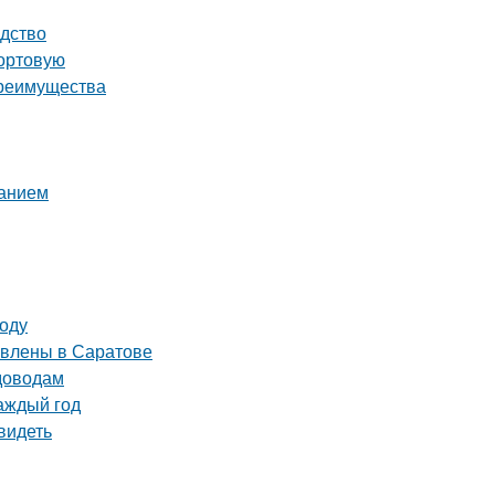
одство
сортовую
преимущества
ванием
году
авлены в Саратове
адоводам
аждый год
видеть