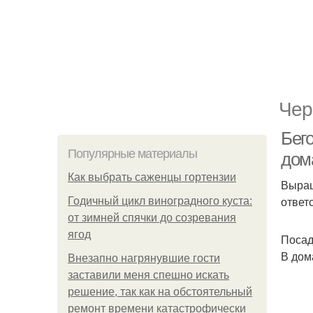
Чер
Бег
Популярные материалы
дом
Как выбрать саженцы гортензии
Выращ
ответ
Годичный цикл виноградного куста:
от зимней спячки до созревания
ягод
Посад
В дом
Внезапно нагрянувшие гости
заставили меня спешно искать
решение, так как на обстоятельный
ремонт времени катастрофически