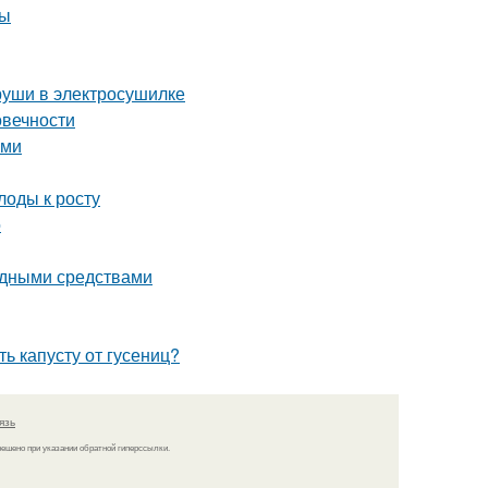
ны
груши в электросушилке
овечности
ими
лоды к росту
о
родными средствами
ь капусту от гусениц?
язь
решено при указании обратной гиперссылки.