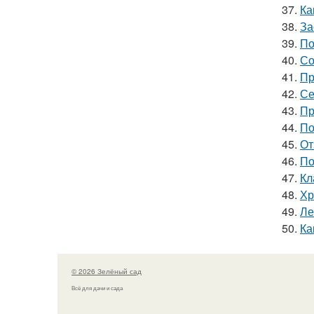
37.
Ка
38.
За
39.
По
40.
Со
41.
Пр
42.
Се
43.
Пр
44.
По
45.
От
46.
По
47.
Кл
48.
Хр
49.
Ле
50.
Ка
© 2026 Зелёный сад
Всё для дачи и сада