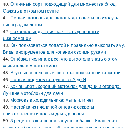
40.
Отличный сорт подходящий для множества блюд.
Сажать в открытом грунте
41.
Первая помощь для винограда: советы по уходу за
виноградом летом
42.
Сахарная индустрия: как стать успешным
бизнесменом
43.
Как пользоваться лопатой и правильно выкопать яму.
Виды инструментов для копания своими руками
44.
Огнёвка пчелиная: все, что вы хотели знать о этом
удивительном насекомом
45.
Вкусные и полезные щи с краснокочанной капустой
46.
Полная подкормка груши: от А до Я
47.
Как выбрать хороший мотоблок для дачи и огорода.
Лучшие мотоблоки для дачи
48.
Морковь в холодильнике: мыть или нет
49.
Настойка из пчелиной огневки: секреты
приготовления и польза для здоровья
50.
8 рецептов квашеной капусты в банке.. Квашеная
капуста в банке на зиму - 6 домашних вкусных рецептов