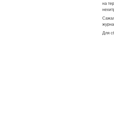
на те
нехит
Сажал
журна
Для с