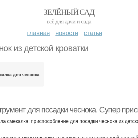
ЗЕЛЁНЫЙ САД
всё для дачи и сада
главная
новости
статьи
нок из детской кроватки
жалка для чеснока
трумент для посадки чеснока. Супер прис
ла смекалка: приспособление для посадки чеснока из детск
о проходя мимо мусорки, я увидела части сломанной детско