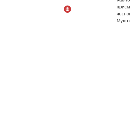
присм
чесно
Муж о