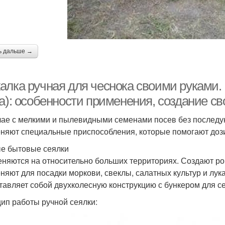
ь дальше →
алка ручная для чеснока своими руками.
ка): особенности применения, создание с
чае с мелкими и пылевидными семенами посев без послед
няют специальные приспособления, которые помогают дози
е бытовые сеялки
няются на относительно больших территориях. Создают ро
няют для посадки моркови, свеклы, салатных культур и лу
тавляет собой двухколесную конструкцию с бункером для с
ип работы ручной сеялки: