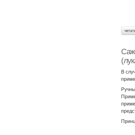
читат
Саж
(лу
В слу
приме
Ручны
Приме
приме
предс
Принц