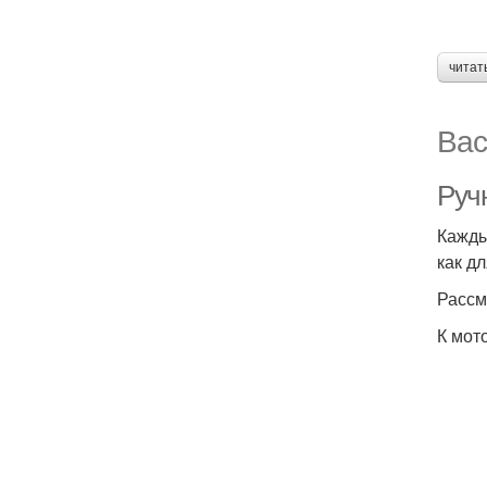
читат
Вас
Руч
Кажды
как д
Рассм
К мот