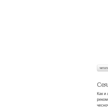
читат
Сеял
Как и
реком
чесно