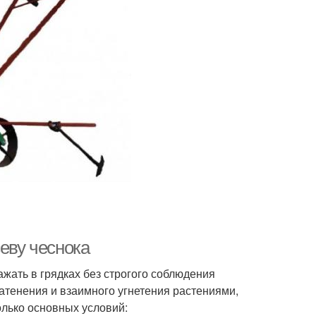
севу чеснока
ажать в грядках без строгого соблюдения
затенения и взаимного угнетения растениями,
олько основных условий: