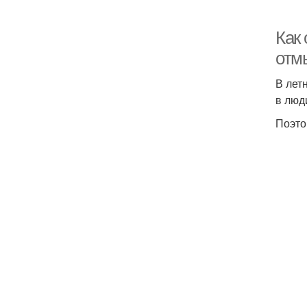
Как
отм
В лет
в люд
Поэто