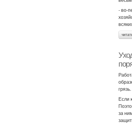
- во-
хозяй
всяки
читат
Уход
пор
Работ
образ
грязь
Если 
Поэто
за ни
защит