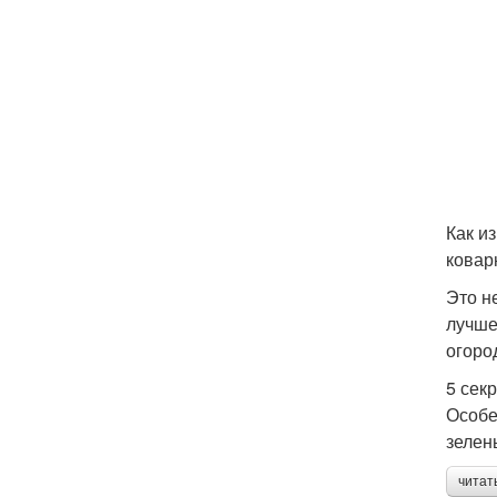
Как и
ковар
Это н
лучше:
огоро
5 сек
Особе
зелен
читат