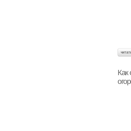
читат
Как 
огор