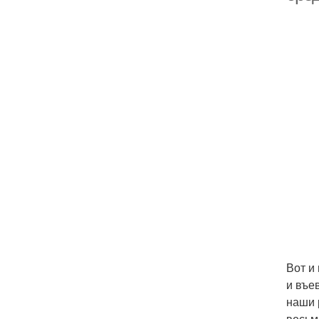
Вот и
и въе
наши 
весьм