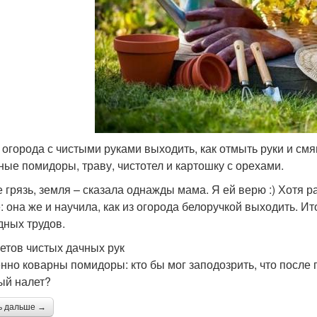
з огорода с чистыми руками выходить, как отмыть руки и смя
ные помидоры, траву, чистотел и картошку с орехами.
е грязь, земля – сказала однажды мама. Я ей верю :) Хотя р
 она же и научила, как из огорода белоручкой выходить. Ито
дных трудов.
ретов чистых дачных рук
нно коварны помидоры: кто бы мог заподозрить, что после 
ый налет?
ь дальше →