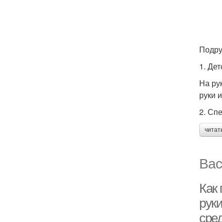
Подру
1. Де
На ру
руки 
2. Сп
читат
Вас
Как 
руки
сред