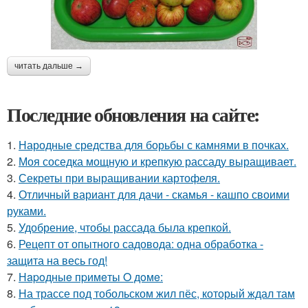
читать дальше →
Последние обновления на сайте:
1.
Народные средства для борьбы с камнями в почках.
2.
Моя соседка мощную и крепкую рассаду выращивает.
3.
Секреты при выращивании картофеля.
4.
Отличный вариант для дачи - скамья - кашпо своими
руками.
5.
Удобрение, чтобы рассада была крепкoй.
6.
Рецепт от опытного садовода: одна обработка -
защита на весь год!
7.
Нapoдныe пpимeты O дoмe:
8.
На трассе под тобольском жил пёс, который ждал там