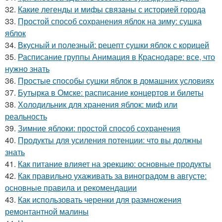
32.
Какие легенды и мифы связаны с историей города
33.
Простой способ сохранения яблок на зиму: сушка
яблок
34.
Вкусный и полезный: рецепт сушки яблок с корицей
35.
Расписание группы Анимация в Краснодаре: все, что
нужно знать
36.
Простые способы сушки яблок в домашних условиях
37.
Бутырка в Омске: расписание концертов и билеты
38.
Холодильник для хранения яблок: миф или
реальность
39.
Зимние яблоки: простой способ сохранения
40.
Продукты для усиления потенции: что вы должны
знать
41.
Как питание влияет на эрекцию: основные продукты
42.
Как правильно ухаживать за виноградом в августе:
основные правила и рекомендации
43.
Как использовать черенки для размножения
ремонтантной малины