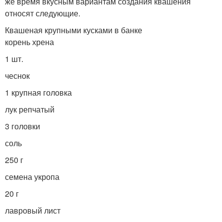
же время вкусным вариантам создания квашения
относят следующие.
Квашеная крупными кусками в банке
корень хрена
1 шт.
чеснок
1 крупная головка
лук репчатый
3 головки
соль
250 г
семена укропа
20 г
лавровый лист