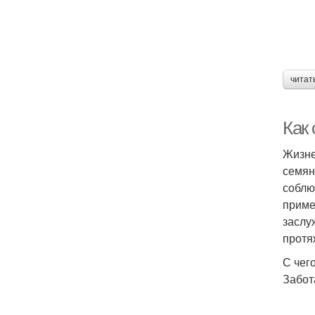
читат
Как
Жизне
семян
соблю
приме
заслу
протя
С чег
Забот