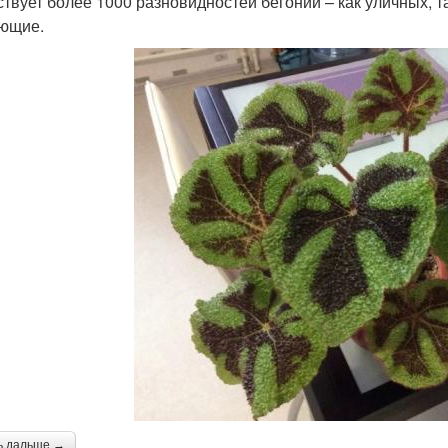
твует более 1000 разновидностей бегоний – как уличных, 
ющие.
ь дальше →