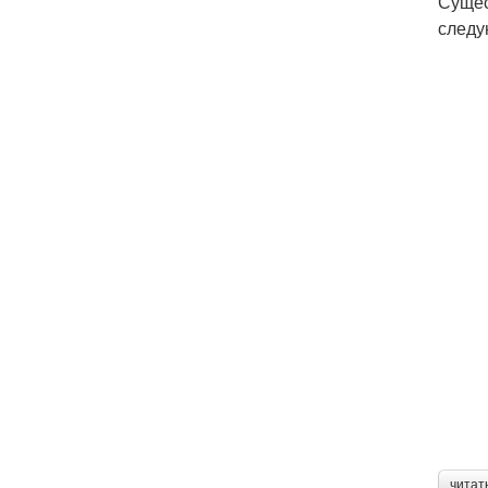
Сущес
следу
читат