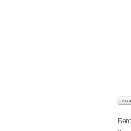
читат
Бег