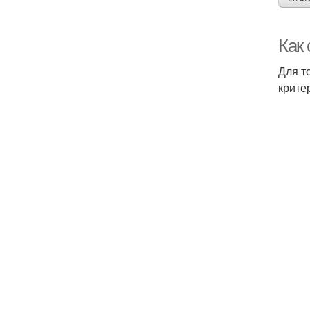
Как
Для т
крите