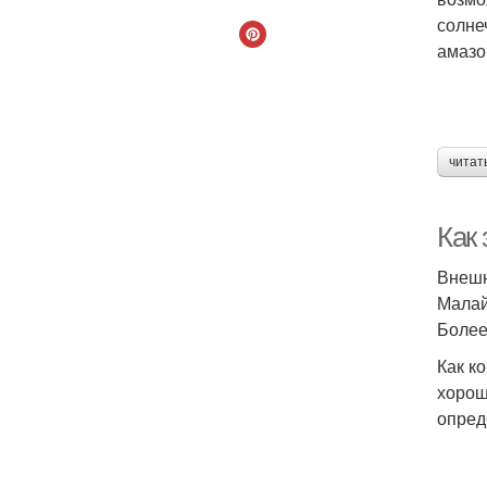
солне
амазо
читат
Как
Внешн
Малай
Более
Как к
хорош
опред