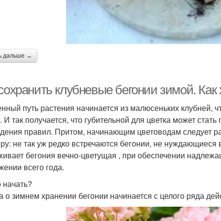
ь дальше →
 сохранить клубневые бегонии зимой. Как
нный путь растения начинается из малюсеньких клубней, ч
. И так получается, что губительной для цветка может стать
дения правил. Притом, начинающим цветоводам следует раз
ру: не так уж редко встречаются бегонии, не нуждающиеся 
живает бегония вечно-цветущая , при обеспечении надлежа
жении всего года.
о начать?
а о зимнем хранении бегонии начинается с целого ряда дей