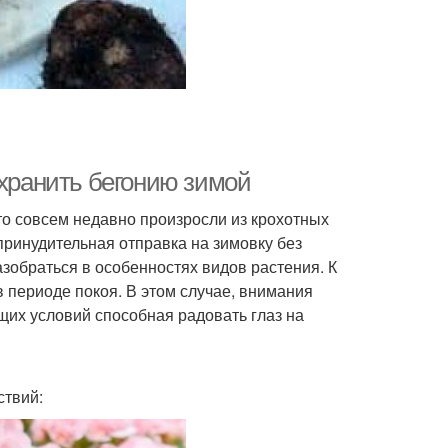
 хранить бегонию зимой
то совсем недавно произросли из крохотных
 принудительная отправка на зимовку без
обраться в особенностях видов растения. К
в периоде покоя. В этом случае, внимания
щих условий способная радовать глаз на
ствий: