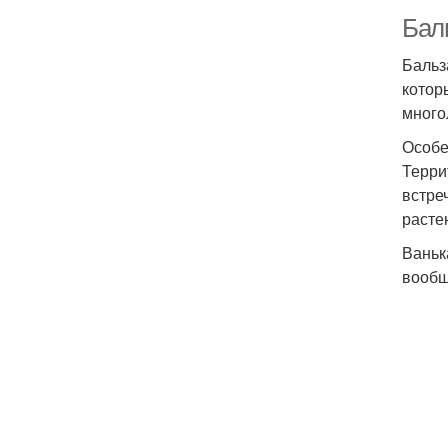
Бал
Бальз
котор
много
Особе
Терри
встре
расте
Ваньк
вообщ