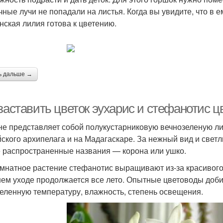
чные лучи не попадали на листья. Когда вы увидите, что в ем
нская лилия готова к цветению.
ь дальше →
 заставить цветок эухарис и стефанотис 
е представляет собой полукустарниковую вечнозеленую ли
ского архипелага и на Мадагаскаре. За нежный вид и свет
 распространенные названия — корона или ушко.
омнатное растение стефанотис выращивают из-за красивого
ем уходе продолжается все лето. Опытные цветоводы доб
еленную температуру, влажность, степень освещения.