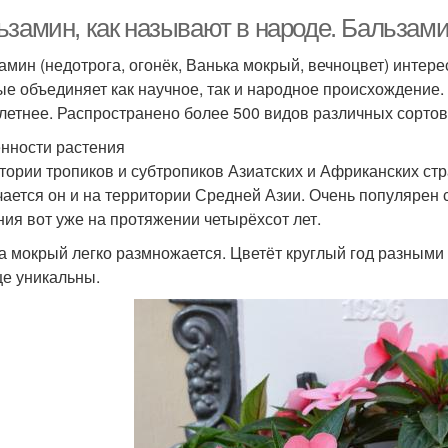
ьзамин, как называют в народе. Бальзам
амин (недотрога, огонёк, Ванька мокрый, вечноцвет) интере
ые объединяет как научное, так и народное происхождение.
летнее. Распространено более 500 видов различных сортов
нности растения
тории тропиков и субтропиков Азиатских и Африканских ст
чается он и на территории Средней Азии. Очень популярен
ния вот уже на протяжении четырёхсот лет.
а мокрый легко размножается. Цветёт круглый год разными 
е уникальны.