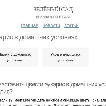
ЗЕЛЁНЫЙ САД
всё для дачи и сада
главная
новости
статьи
арис в домашних условиях
Лилии в домашних
Уход в домашних
условиях
условиях
заставить цвести эухарис в домашних усл
арис?
 если вы мечтаете увидеть на своем любимце цветы, снача
жность подрасти и дать деток. Для этого горшок нужно поме