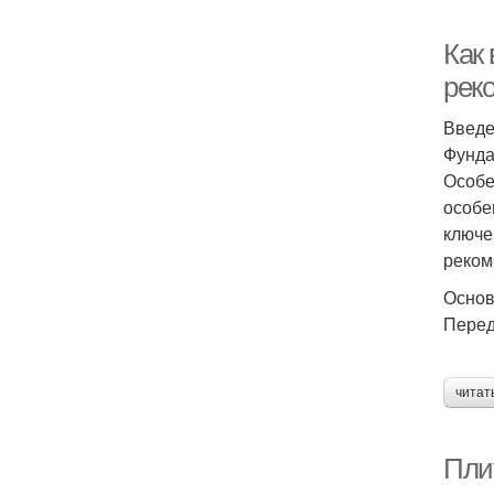
Как
рек
Введ
Фунда
Особе
особе
ключе
реком
Основ
Перед
читат
Пли