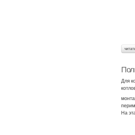
читат
Пол
Для к
котло
монта
перим
На эт