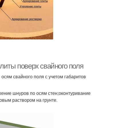
литы поверх свайного поля
осям свайного поля с учетом габаритов
яжение шнуров по осям стен;оконтуривание
овым раствором на грунте.