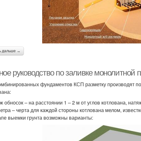
ь дальше →
ное руководство по заливке монолитной п
омбинированных фундаментов КСП разметку производят по 
вана:
ж обносок – на расстоянии 1 – 2 м от углов котлована, нат
етра – черта для каждой стороны котлована мелом, известк
апе выемки грунта возможны варианты: