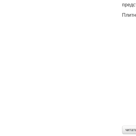
предс
Плитн
читат