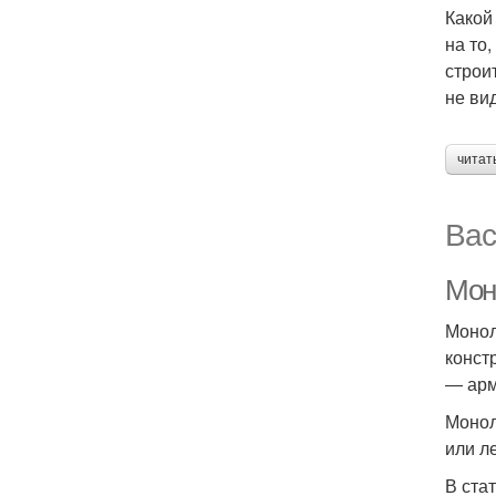
Какой
на то
строи
не ви
читат
Вас
Мон
Монол
конст
― арм
Монол
или л
В ста