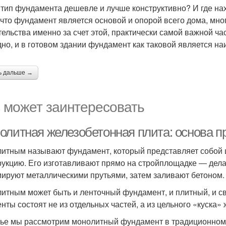
 тип фундамента дешевле и лучше конструктивно? И где н
, что фундамент является основой и опорой всего дома, мно
тельства именно за счет этой, практически самой важной час
дно, и в готовом здании фундамент как таковой является н
ь дальше →
 может заинтересовать
олитная железобетонная плита: основа п
итным называют фундамент, который представляет собой 
рукцию. Его изготавливают прямо на стройплощадке ― дел
ируют металлическими прутьями, затем заливают бетоном.
итным может быть и ленточный фундамент, и плитный, и сва
енты состоят не из отдельных частей, а из цельного «куска»
тье мы рассмотрим монолитный фундамент в традиционном 