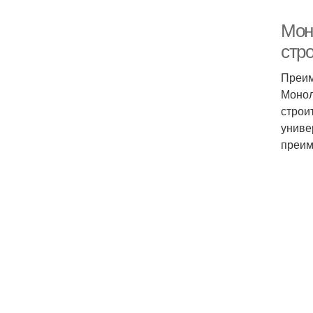
Мон
стр
Преим
Монол
строи
униве
преим