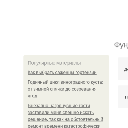
Фун
Популярные материалы
Д
Как выбрать саженцы гортензии
Годичный цикл виноградного куста:
от зимней спячки до созревания
ягод
П
Внезапно нагрянувшие гости
заставили меня спешно искать
решение, так как на обстоятельный
П
ремонт времени катастрофически