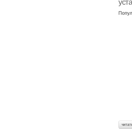
уст
Попул
читат