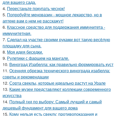
для вашего сада.
4.
Перестаньте покупать чеснок!
5.
Попробуйте меновазин - мощное лекарство, но в
аптеке вам о нем не расскажут!
6.
Классное средство для поддержания иммунитета -
иммyнитeтнaя.
7.
Сделал на участке своими руками вот такую весёлую
площадку для сына.
8.
Моя идея беседки.
9.
Рулетики с фаршем на мангале.
10.
Виноград Изабелла: как правильно формировать куст
11.
Осенняя обрезка технического винограда изабелла:
советы и рекомендации
12.
Сорта свеклы, которые идеально растут на Урале
13.
Какие музеи представляют коллекции современного
искусства
14.
Полный гид по выбору: Самый лучший и самый
дешевый фундамент для вашего дома
15.
Кому нельзя есть свеклу: противопоказания и