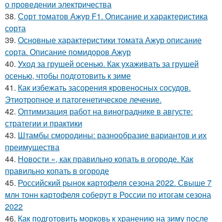
о проведении электричества
38.
Сорт томатов Ажур F1. Описание и характеристика
сорта
39.
Основные характеристики томата Ажур описание
сорта. Описание помидоров Ажур
40.
Уход за грушей осенью. Как ухаживать за грушей
осенью, чтобы подготовить к зиме
41.
Как избежать засорения кровеносных сосудов.
Этиотропное и патогенетическое лечение.
42.
Оптимизация работ на винограднике в августе:
стратегии и практики
43.
Штамбы смородины: разнообразие вариантов и их
преимущества
44.
Новости », как правильно копать в огороде. Как
правильно копать в огороде
45.
Российский рынок картофеля сезона 2022. Свыше 7
млн тонн картофеля соберут в России по итогам сезона
2022
46.
Как подготовить морковь к хранению на зиму после