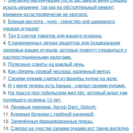
искать решение, так как на обстоятельный ремонт
времени катастрофически не хватало.
2.
Борная кислота - чудо - средство для шикарного
урожая огурцов!
3.
Топ 5 сортов томатов для вашего огорода.
4.
5 проверенных летних рецептов для поддержания
здоровья ваших огурцов, которые помогут справиться с
распространенными недугами.
5.
Полезные советы на каждый день.
6.
Как сберечь урожай чеснока: надежный метод.
7.
Своими руками сделал из фанеры кухню на даче.
8.
И у меня теперь есть банька - сделал своими руками.
9.
На трассе под тобольском жил пёс, который ждал там
погибшего хозяина 13 лет.
10.
Ленивые пирожки. Автор Dani_Gotovit.
11.
Куриные бочонки с грибной начинкой.
12.
Запечённые фаршированные перцы.
13.
Сделал на участке своими руками вот такую весёлую