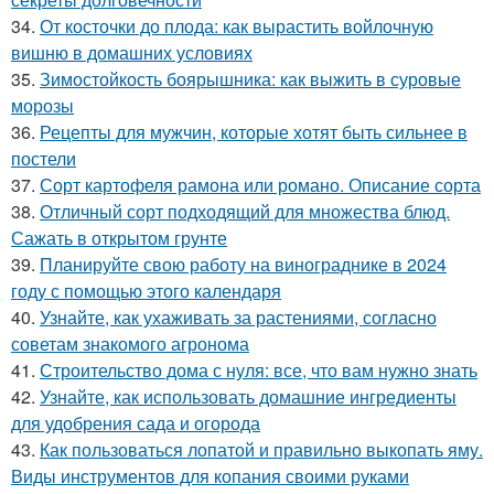
34.
От косточки до плода: как вырастить войлочную
вишню в домашних условиях
35.
Зимостойкость боярышника: как выжить в суровые
морозы
36.
Рецепты для мужчин, которые хотят быть сильнее в
постели
37.
Сорт картофеля рамона или романо. Описание сорта
38.
Отличный сорт подходящий для множества блюд.
Сажать в открытом грунте
39.
Планируйте свою работу на винограднике в 2024
году с помощью этого календаря
40.
Узнайте, как ухаживать за растениями, согласно
советам знакомого агронома
41.
Строительство дома с нуля: все, что вам нужно знать
42.
Узнайте, как использовать домашние ингредиенты
для удобрения сада и огорода
43.
Как пользоваться лопатой и правильно выкопать яму.
Виды инструментов для копания своими руками