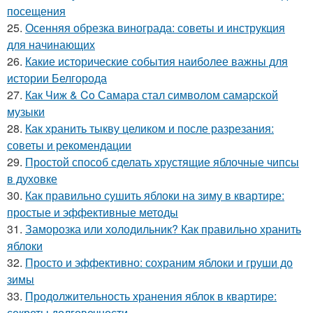
посещения
25.
Осенняя обрезка винограда: советы и инструкция
для начинающих
26.
Какие исторические события наиболее важны для
истории Белгорода
27.
Как Чиж & Co Самара стал символом самарской
музыки
28.
Как хранить тыкву целиком и после разрезания:
советы и рекомендации
29.
Простой способ сделать хрустящие яблочные чипсы
в духовке
30.
Как правильно сушить яблоки на зиму в квартире:
простые и эффективные методы
31.
Заморозка или холодильник? Как правильно хранить
яблоки
32.
Просто и эффективно: сохраним яблоки и груши до
зимы
33.
Продолжительность хранения яблок в квартире:
секреты долговечности