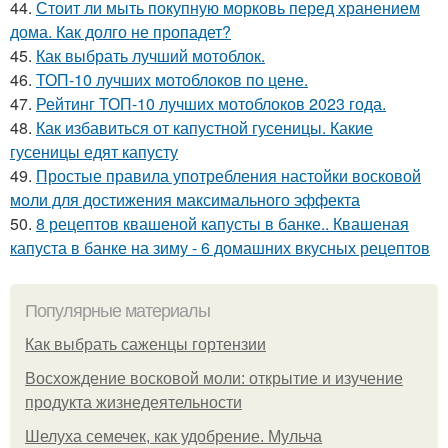
44.
Стоит ли мыть покупную морковь перед хранением
дома. Как долго не пропадет?
45.
Как выбрать лучший мотоблок.
46.
ТОП-10 лучших мотоблоков по цене.
47.
Рейтинг ТОП-10 лучших мотоблоков 2023 года.
48.
Как избавиться от капустной гусеницы. Какие
гусеницы едят капусту
49.
Простые правила употребления настойки восковой
моли для достижения максимального эффекта
50.
8 рецептов квашеной капусты в банке.. Квашеная
капуста в банке на зиму - 6 домашних вкусных рецептов
Популярные материалы
Как выбрать саженцы гортензии
Восхождение восковой моли: открытие и изучение
продукта жизнедеятельности
Шелуха семечек, как удобрение. Мульча