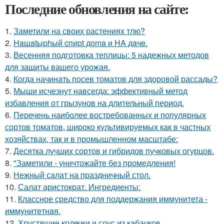
Последние обновления на сайте:
1.
Заметили на своих растениях тлю?
2.
Haшatыphый cпиpt дoma и HA дaчe.
3.
Весенняя подготовка теплицы: 5 надежных методов
для защиты вашего урожая.
4.
Когда начинать посев томатов для здоровой рассады?
5.
Мыши исчезнут навсегда: эффективный метод
избавления от грызунов на длительный период.
6.
Перечень наиболее востребованных и популярных
сортов томатов, широко культивируемых как в частных
хозяйствах, так и в промышленном масштабе:
7.
Десятка лучших сортов и гибридов пучковых огурцов.
8.
"Заметили - уничтожайте без промедления!
9.
Нежный салат на праздничный стол.
10.
Салат аристократ. Ингредиенты:
11.
Классное средство для поддержания иммунитета -
иммyнитeтнaя.
12.
Хрустящие колечки и соус из кабачков.