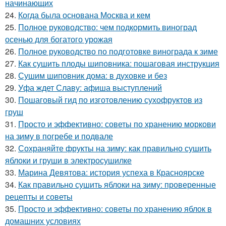
начинающих
24.
Когда была основана Москва и кем
25.
Полное руководство: чем подкормить виноград
осенью для богатого урожая
26.
Полное руководство по подготовке винограда к зиме
27.
Как сушить плоды шиповника: пошаговая инструкция
28.
Сушим шиповник дома: в духовке и без
29.
Уфа ждет Славу: афиша выступлений
30.
Пошаговый гид по изготовлению сухофруктов из
груш
31.
Просто и эффективно: советы по хранению моркови
на зиму в погребе и подвале
32.
Сохраняйте фрукты на зиму: как правильно сушить
яблоки и груши в электросушилке
33.
Марина Девятова: история успеха в Красноярске
34.
Как правильно сушить яблоки на зиму: проверенные
рецепты и советы
35.
Просто и эффективно: советы по хранению яблок в
домашних условиях