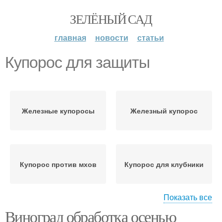
ЗЕЛЁНЫЙ САД
главная
новости
статьи
Купорос для защиты
Железные купоросы
Железный купорос
Купорос против мхов
Купорос для клубники
Показать все
Виноград обработка осенью
Купорос для растений
Купорос в садоводстве