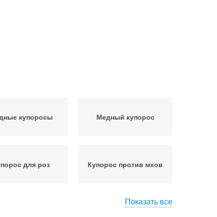
дные купоросы
Медный купорос
порос для роз
Купорос против мхов
Показать все
ос в садоводстве