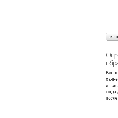
читат
Опр
обр
Виног
ранне
и пов
когда
после