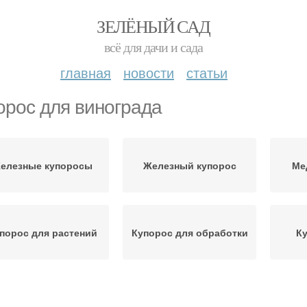
ЗЕЛЁНЫЙ САД
всё для дачи и сада
главная
новости
статьи
орос для винограда
елезные купоросы
Железный купорос
Ме
порос для растений
Купорос для обработки
Ку
порос для клубники
Купорос для защиты
Купор