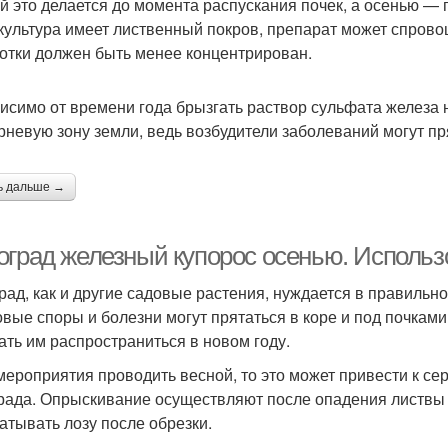
й это делается до момента распускания почек, а осенью — 
 культура имеет лиственный покров, препарат может спрово
отки должен быть менее концентрирован.
исимо от времени года брызгать раствор сульфата железа ну
рневую зону земли, ведь возбудители заболеваний могут пр
ь дальше →
оград железный купорос осенью. Использ
рад, как и другие садовые растения, нуждается в правильно
овые споры и болезни могут прятаться в коре и под почками
дать им распространиться в новом году.
мероприятия проводить весной, то это может привести к с
рада. Опрыскивание осуществляют после опадения листвы 
атывать лозу после обрезки.