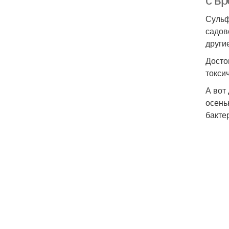
с в
Сульф
садов
други
Досто
токси
А вот
осень
бакте