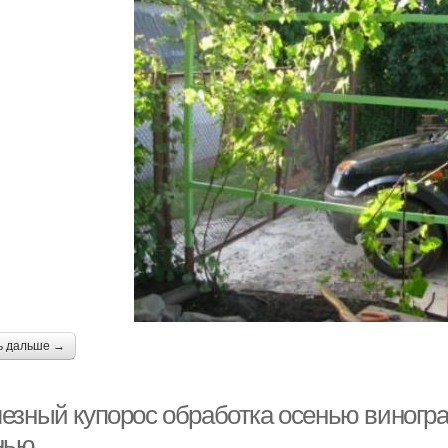
ь дальше →
езный купорос обработка осенью виногра
нью