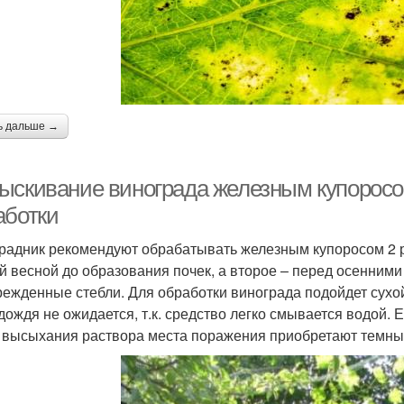
ь дальше →
ыскивание винограда железным купоросом
аботки
радник рекомендуют обрабатывать железным купоросом 2 р
й весной до образования почек, а второе – перед осенним
режденные стебли. Для обработки винограда подойдет сухо
 дождя не ожидается, т.к. средство легко смывается водой. 
 высыхания раствора места поражения приобретают темный