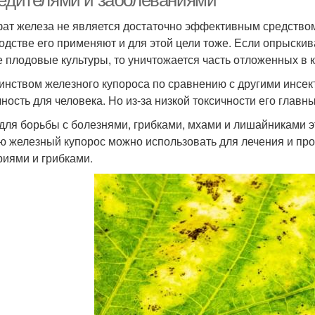
редителями и заболеваниями
ат железа не является достаточно эффективным средством
одстве его применяют и для этой цели тоже. Если опрыскива
е плодовые культуры, то уничтожается часть отложенных в к
инством железного купороса по сравнению с другими инсек
чность для человека. Но из-за низкой токсичности его глав
 для борьбы с болезнями, грибками, мхами и лишайниками э
ю железный купорос можно использовать для лечения и проф
риями и грибками.