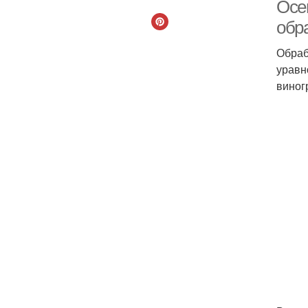
Осе
обр
Обраб
уравн
виног