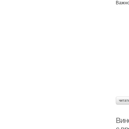
Важно
читат
Вин