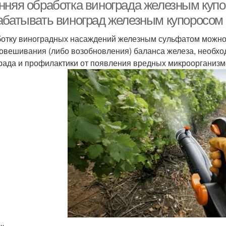
нняя обработка винограда железным купо
абатывать виноград железным купоросом
отку виноградных насаждений железным сульфатом можно пр
овешивания (либо возобновления) баланса железа, необхо
рада и профилактики от появления вредных микроорганизм