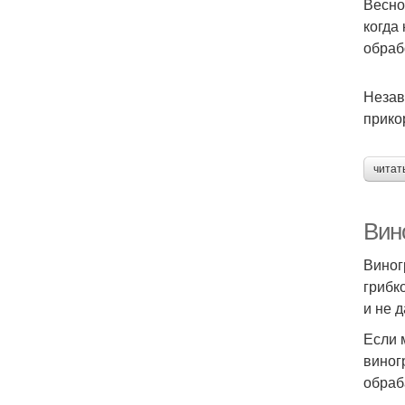
Весно
когда
обраб
Незав
прико
читат
Вин
Виног
грибк
и не 
Если 
виног
обраб