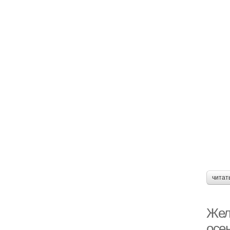
читат
Жел
осе