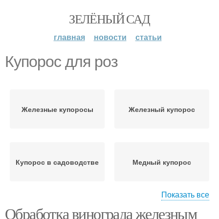
ЗЕЛЁНЫЙ САД
главная
новости
статьи
Купорос для роз
Железные купоросы
Железный купорос
Купорос в садоводстве
Медный купорос
Показать все
Обработка винограда железным
Купорос для растений
Купорос для обработки