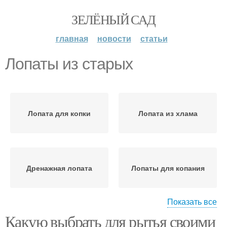
ЗЕЛЁНЫЙ САД
главная
новости
статьи
Лопаты из старых
Лопата для копки
Лопата из хлама
Дренажная лопата
Лопаты для копания
Показать все
Какую выбрать для рытья своими
Лопаты по верси