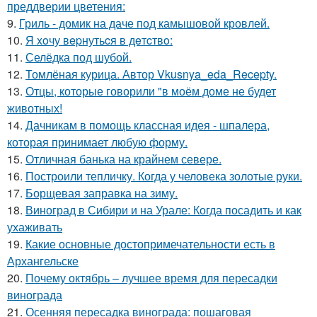
преддверии цветения:
9.
Гриль - домик на даче под камышовой кровлей.
10.
Я xoчу вepнутьcя в дeтcтвo:
11.
Селёдка под шубой.
12.
Томлёная курица. Автор Vkusnya_eda_Recepty.
13.
Отцы, которые говорили "в моём доме не будет
животных!
14.
Дачникам в помощь классная идея - шпалера,
которая принимает любую форму.
15.
Отличная банька на крайнем севере.
16.
Построили тепличку. Когда у человека золотые руки.
17.
Борщевая заправка на зиму.
18.
Виноград в Сибири и на Урале: Когда посадить и как
ухаживать
19.
Какие основные достопримечательности есть в
Архангельске
20.
Почему октябрь – лучшее время для пересадки
винограда
21.
Осенняя пересадка винограда: пошаговая