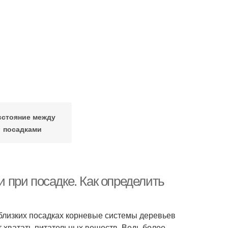
сстояние между
посадками
при посадке. Как определить
и близких посадках корневые системы деревьев
ет хватать питательных веществ. Ведь более