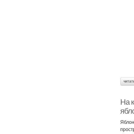
читат
На к
ябл
Яблон
прост