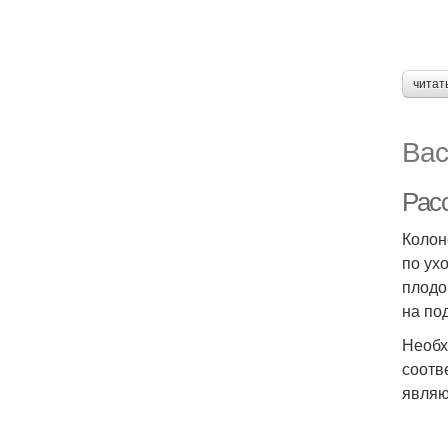
читат
Вас
Рас
Колон
по ух
плодо
на по
Необх
соотв
являю