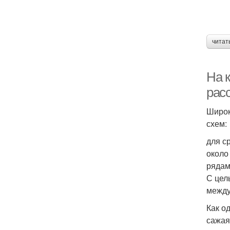
читат
На к
расс
Широк
схем:
для с
около
рядам
С цел
между
Как о
сажая