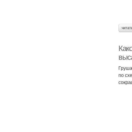
читат
Как
выс
Груша
по сх
сокра