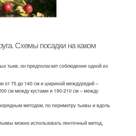
руга. Схемы посадки на каком
ых тыкв, он предполагает соблюдение одной из
и от 75 до 140 см и шириной междурядий –
200 см между кустами и 190-210 см – между
корядным методом, по периметру тыквы и вдоль
 тыквы можно использовать ленточный метод,