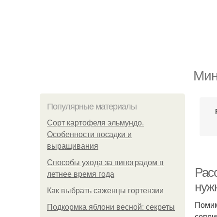
Мин
Популярные материалы
Сорт картофеля эльмундо.
Особенности посадки и
выращивания
Способы ухода за виноградом в
Рас
летнее время года
нуж
Как выбрать саженцы гортензии
Помим
Подкормка яблони весной: секреты
сопри