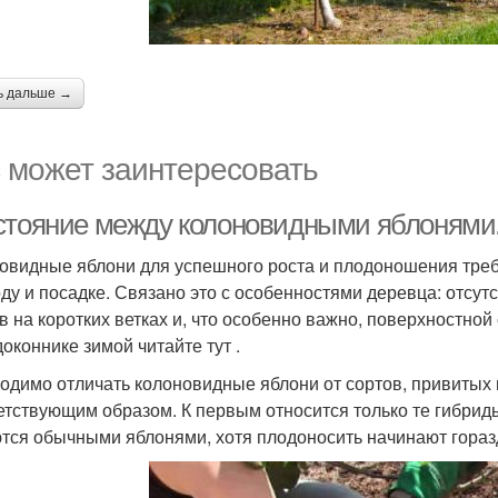
ь дальше →
 может заинтересовать
стояние между колоновидными яблонями
овидные яблони для успешного роста и плодоношения тре
оду и посадке. Связано это с особенностями деревца: отсут
в на коротких ветках и, что особенно важно, поверхностной
доконнике зимой читайте тут .
одимо отличать колоновидные яблони от сортов, привитых
етствующим образом. К первым относится только те гибриды
тся обычными яблонями, хотя плодоносить начинают гораз