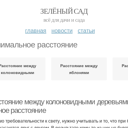
ЗЕЛЁНЫЙ САД
всё для дачи и сада
главная
новости
статьи
имальное расстояние
Расстояние между
Расстояние между
Ра
колоновидными
яблонями
стояние между колоновидными деревьями 
ное расстояние
о требовательности к свету, нужно учитывать и то, что пр
касаются друг с другом. В результате кому-то из них не буд