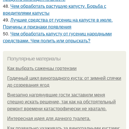
48.
Чем обработать растущую капусту. Борьба с
вредителями капусты
49.
Лучшие средства от гусениц на капусте в июле.
Причины и признаки появления
50.
Чем обработать капусту от гусениц народными
средствами. Чем полить или опрыскать?
Популярные материалы
Как выбрать саженцы гортензии
Годичный цикл виноградного куста: от зимней спячки
до созревания ягод
Внезапно нагрянувшие гости заставили меня
спешно искать решение, так как на обстоятельный
ремонт времени катастрофически не хватало.
Интересная идея для дачного туалета.
Как правильно ухаживать за виноградными кустами: