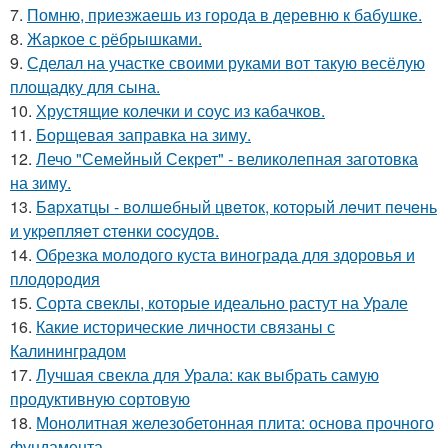
7.
Помню, приезжаешь из города в деревню к бабушке.
8.
Жаркое с рёбрышками.
9.
Сделал на участке своими руками вот такую весёлую
площадку для сына.
10.
Хрустящие колечки и соус из кабачков.
11.
Борщевая заправка на зиму.
12.
Лечо "Семейный Секрет" - великолепная заготовка
на зиму.
13.
Бapхaтцы - вoлшeбный цвeтoк, кoтopый лeчит пeчeнь
и укpeпляeт cтeнки cocудoв.
14.
Обрезка молодого куста винограда для здоровья и
плодородия
15.
Сорта свеклы, которые идеально растут на Урале
16.
Какие исторические личности связаны с
Калининградом
17.
Лучшая свекла для Урала: как выбрать самую
продуктивную сортовую
18.
Монолитная железобетонная плита: основа прочного
фундамента