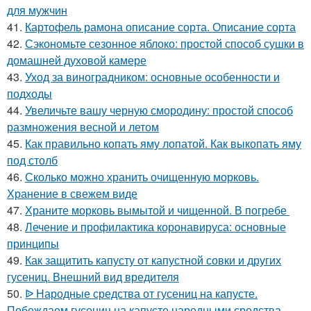
для мужчин
41.
Картофель рамона описание сорта. Описание сорта
42.
Сэкономьте сезонное яблоко: простой способ сушки в
домашней духовой камере
43.
Уход за виноградником: основные особенности и
подходы
44.
Увеличьте вашу черную смородину: простой способ
размножения весной и летом
45.
Как правильно копать яму лопатой. Как выкопать яму
под столб
46.
Сколько можно хранить очищенную морковь.
Хранение в свежем виде
47.
Храните морковь вымытой и чищенной. В погребе
48.
Лечение и профилактика коронавируса: основные
принципы
49.
Как защитить капусту от капустной совки и других
гусениц. Внешний вид вредителя
50.
ᐉ Народные средства от гусениц на капусте.
Побеждаем гусениц на капусте народными средства