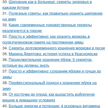
30.
Шиповник как в больнице: секреты здоровья в
каждом бутоне
31.
Полезные советы: как правильно хранить шиповник
на зиму
32.
Какие современные художественные проекты
реализуются в городе
33.
Просто и эффективно: как хранить морковь в
полиэтиленовом пакете на протяжении зимы
34.
Секреты долговременного хранения моркови в песке
35.
Марина Девятова: история успеха в Красноярске
36.
Продолжительное хранение яблок: 5 секретов,
которые вы должны знать
37.
Просто и эффективно: сохраним яблоки и груши до
зимы
38.
Профессиональный подход к хранению яблок на
зиму
39.
От косточки до плода: как вырастить войлочную
вишню в домашних условиях
40.
Больше энергии и потенции: 4 основных витамина