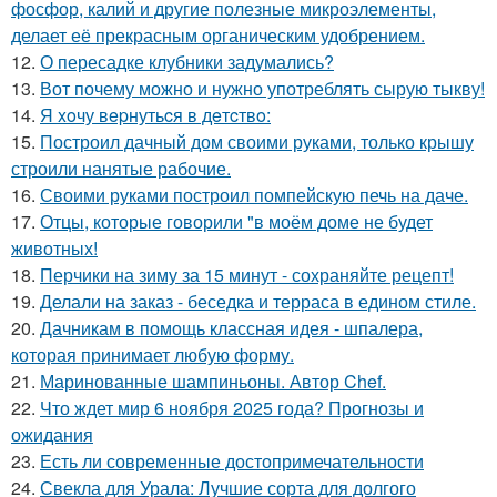
фосфор, калий и другие полезные микроэлементы,
делает её прекрасным органическим удобрением.
12.
О пересадке клубники задумались?
13.
Вот почему можно и нужно употреблять сырую тыкву!
14.
Я xoчу вepнутьcя в дeтcтвo:
15.
Построил дачный дом своими руками, только крышу
строили нанятые рабочие.
16.
Своими руками построил помпейскую печь на даче.
17.
Отцы, которые говорили "в моём доме не будет
животных!
18.
Перчики на зиму за 15 минут - сохраняйте рецепт!
19.
Делали на заказ - беседка и терраса в едином стиле.
20.
Дачникам в помощь классная идея - шпалера,
которая принимает любую форму.
21.
Маринованные шампиньоны. Автор Chef.
22.
Что ждет мир 6 ноября 2025 года? Прогнозы и
ожидания
23.
Есть ли современные достопримечательности
24.
Свекла для Урала: Лучшие сорта для долгого