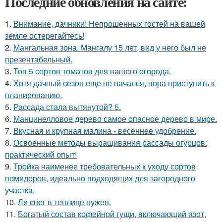
Последние обновления на сайте:
1.
Внимание, дачники! Непрошенных гостей на вашей
земле остерегайтесь!
2.
Мангальная зона. Мангалу 15 лет, вид у него был не
презентабельный.
3.
Топ 5 сортов томатов для вашего огорода.
4.
Хотя дачный сезон еще не начался, пора приступить к
планированию.
5.
Рассада стала вытянутой? 5.
6.
Манцинелловое дерево самое опасное дерево в мире.
7.
Вкусная и крупная малина - весеннее удобрение.
8.
Освоенные методы выращивания рассады огурцов:
практический опыт!
9.
Тройка наименее требовательных к уходу сортов
помидоров, идеально подходящих для загородного
участка.
10.
Ли снег в теплице нужен.
11.
Богатый состав кофейной гущи, включающий азот,