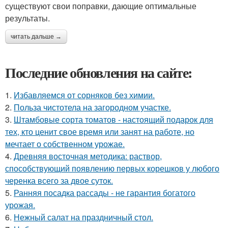
существуют свои поправки, дающие оптимальные
результаты.
читать дальше →
Последние обновления на сайте:
1.
Избавляемся от сорняков без химии.
2.
Польза чистотела на загородном участке.
3.
Штамбовые сорта томатов - настоящий подарок для
тех, кто ценит свое время или занят на работе, но
мечтает о собственном урожае.
4.
Древняя восточная методика: раствор,
способствующий появлению первых корешков у любого
черенка всего за двое суток.
5.
Ранняя посадка рассады - не гарантия богатого
урожая.
6.
Нежный салат на праздничный стол.