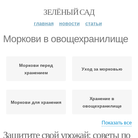
ЗЕЛЁНЫЙ САД
главная
новости
статьи
Моркови в овощехранилище
Моркови перед
Уход за морковью
хранением
Хранение в
Моркови для хранения
овощехранилище
Показать все
Защитите свой урожай: советы по
Овощи в
Гнили на моркови