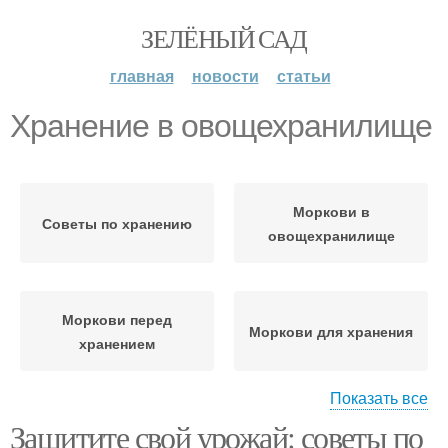
ЗЕЛЁНЫЙ САД
главная
новости
статьи
Хранение в овощехранилище
Моркови в
Советы по хранению
овощехранилище
Моркови перед
Моркови для хранения
хранением
Показать все
Защитите свой урожай: советы по
Овощи в
Моркови при хранении