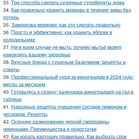
33.
Три способа сделать сезонные сухофрукты дома
34.
Как правильно хранить морковь в течение зимы без
потерь
35.
Заморозка моркови: как это сделать правильно
36.
Просто и эффективно: как хранить яблоки в
холодильнике
37.
Ни в коем случае не мыть: почему мытьё может
навредить вашему здоровью
38.
Вкусные блюда с сушеным базиликом: рецепты и
советы
39.
Профессиональный уход за виноградом в 2024 году:
месяц за месяцем
40.
Готовьтесь к сезону: календарь виноградаря на год в
таблице
41.
Народные рецепты очищения сосудов лимоном и
чесноком. Рецепты
42.
Осеннее размножение черной смородины
черенками. Преимущества и недостатки
43.
Как копать картошку правильно. Как выбрать срок