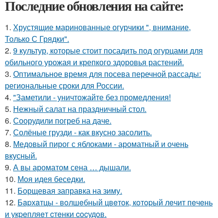
Последние обновления на сайте:
1.
Хрустящие маринованные огурчики ", внимание,
Только С Грядки".
2.
9 культур, которые стоит посадить под огурцами для
обильного урожая и крепкого здоровья растений.
3.
Оптимальное время для посева перечной рассады:
региональные сроки для России.
4.
"Заметили - уничтожайте без промедления!
5.
Нежный салат на праздничный стол.
6.
Соорудили погреб на даче.
7.
Солёные грузди - как вкусно засолить.
8.
Медовый пирог с яблоками - ароматный и очень
вкусный.
9.
А вы ароматом сена … дышали.
10.
Моя идея беседки.
11.
Борщевая заправка на зиму.
12.
Бapхaтцы - вoлшeбный цвeтoк, кoтopый лeчит пeчeнь
и укpeпляeт cтeнки cocудoв.