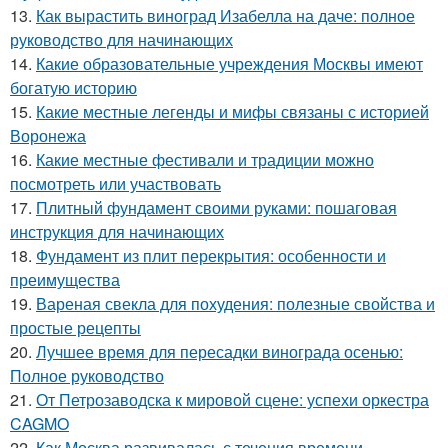
13.
Как вырастить виноград Изабелла на даче: полное
руководство для начинающих
14.
Какие образовательные учреждения Москвы имеют
богатую историю
15.
Какие местные легенды и мифы связаны с историей
Воронежа
16.
Какие местные фестивали и традиции можно
посмотреть или участвовать
17.
Плитный фундамент своими руками: пошаговая
инструкция для начинающих
18.
Фундамент из плит перекрытия: особенности и
преимущества
19.
Вареная свекла для похудения: полезные свойства и
простые рецепты
20.
Лучшее время для пересадки винограда осенью:
Полное руководство
21.
От Петрозаводска к мировой сцене: успехи оркестра
CAGMO
22.
Как Москва развивалась с течения времени