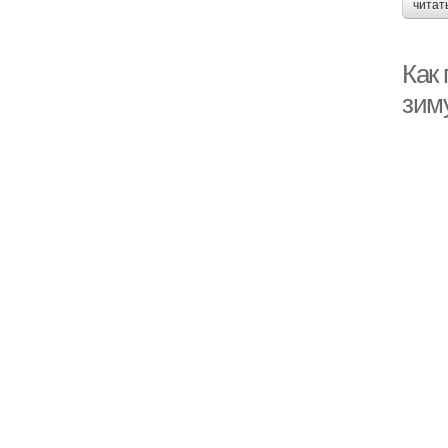
читат
Как
зим