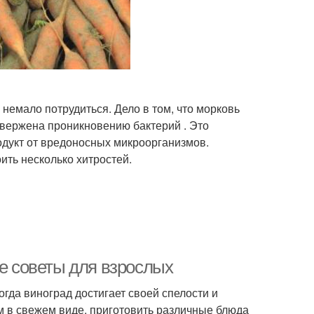
немало потрудиться. Дело в том, что морковь
двержена проникновению бактерий . Это
родукт от вредоносных микроорганизмов.
ить несколько хитростей.
ые советы для взрослых
огда виноград достигает своей спелости и
м в свежем виде, приготовить различные блюда