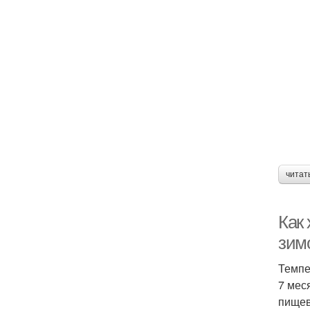
читат
Как
зим
Темпе
7 мес
пищев