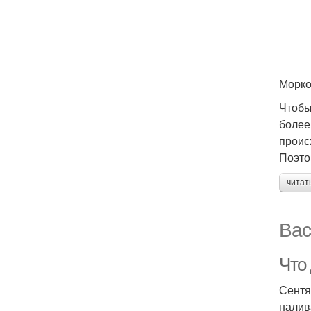
Морко
Чтобы
более
проис
Поэто
читат
Вас
Что
Сентя
налив