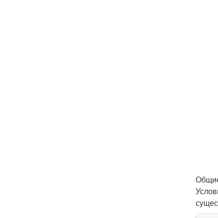
Общие
Услов
сущес