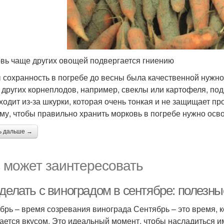
вь чаще других овощей подвергается гниению
 сохранность в погребе до весны была качественной нужно 
 других корнеплодов, например, свеклы или картофеля, по
ходит из-за шкурки, которая очень тонкая и не защищает п
му, чтобы правильно хранить морковь в погребе нужно осво
ь дальше →
 может заинтересовать
 делать с виноградом в сентябре: полезн
брь – время созревания винограда Сентябрь – это время, к
ается вкусом. Это идеальный момент, чтобы насладиться и