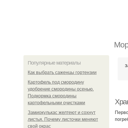
Мор
Популярные материалы
З
Как выбрать саженцы гортензии
Картофель под смородину
удобрение смородины осенью.
Подкормка смородины
Хра
картофельными очистками
Перво
Замиокулькас желтеют и сохнут
погре
листья. Почему листочки меняют
свой окрас