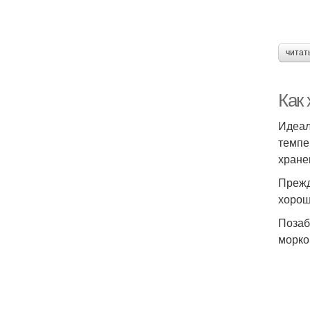
читат
Как 
Идеал
темпе
хране
Прежд
хорош
Позаб
морко