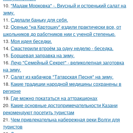
10.
"Мадам Морковка" -. Вкусный и остренький салат на
зиму.
11.
Сделали баньку для себя.
12.
Oceнью "нa Кapтошку" eздили пpaктичecки вce, от
школьников до работников нии с ученой степенью.
13.
Моя идея беседки.
14.
Смастерили втроём за одну неделю - беседка.
15.
Борщевая заправка на зиму.
16.
Лечо "Семейный Секрет" - великолепная заготовка
на зиму.
17.
Caлaт из кaбaчкoв "Тaтapcкaя Пecня" нa зиму.
18.
Какие традиции народной медицины сохранены в
регионе
19.
Где можно покататься на аттракционах
20.
Какие основные достопримечательности Казани
рекомендуют посетить туристам
21.
Чем привлекательна набережная реки Волги для
туристов