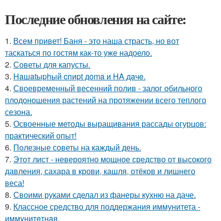
Последние обновления на сайте:
1.
Всем привет! Баня - это наша страсть, но вот
таскаться по гостям как-то уже надоело.
2.
Советы для капусты.
3.
Haшatыphый cпиpt дoma и HA дaчe.
4.
Своевременный весенний полив - залог обильного
плодоношения растений на протяжении всего теплого
сезона.
5.
Освоенные методы выращивания рассады огурцов:
практический опыт!
6.
Полезные советы на каждый день.
7.
Этот лист - невероятно мощное средство от высокого
давления, сахара в крови, кашля, отёков и лишнего
веса!
8.
Своими руками сделал из фанеры кухню на даче.
9.
Классное средство для поддержания иммунитета -
иммyнитeтнaя.