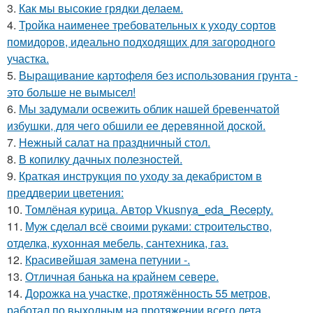
3.
Как мы высокие грядки делаем.
4.
Тройка наименее требовательных к уходу сортов
помидоров, идеально подходящих для загородного
участка.
5.
Выращивание картофеля без использования грунта -
это больше не вымысел!
6.
Мы задумали освежить облик нашей бревенчатой
избушки, для чего обшили ее деревянной доской.
7.
Нежный салат на праздничный стол.
8.
В копилку дачных полезностей.
9.
Краткая инструкция по уходу за декабристом в
преддверии цветения:
10.
Томлёная курица. Автор Vkusnya_eda_Recepty.
11.
Муж сделал всё своими руками: строительство,
отделка, кухонная мебель, сантехника, газ.
12.
Красивейшая замена петунии -.
13.
Отличная банька на крайнем севере.
14.
Дорожка на участке, протяжённость 55 метров,
работал по выходным на протяжении всего лета.