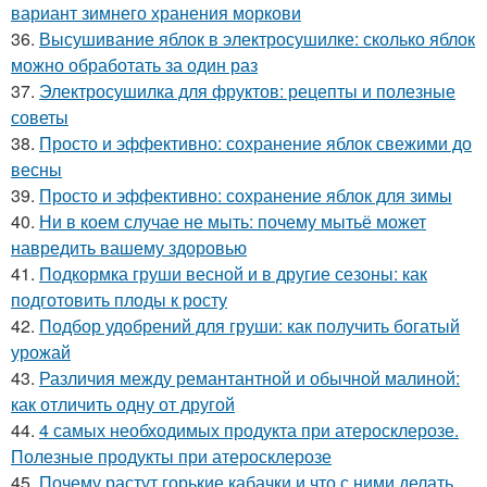
вариант зимнего хранения моркови
36.
Высушивание яблок в электросушилке: сколько яблок
можно обработать за один раз
37.
Электросушилка для фруктов: рецепты и полезные
советы
38.
Просто и эффективно: сохранение яблок свежими до
весны
39.
Просто и эффективно: сохранение яблок для зимы
40.
Ни в коем случае не мыть: почему мытьё может
навредить вашему здоровью
41.
Подкормка груши весной и в другие сезоны: как
подготовить плоды к росту
42.
Подбор удобрений для груши: как получить богатый
урожай
43.
Различия между ремантантной и обычной малиной:
как отличить одну от другой
44.
4 самых необходимых продукта при атеросклерозе.
Полезные продукты при атеросклерозе
45.
Почему растут горькие кабачки и что с ними делать.