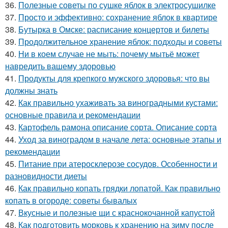
36.
Полезные советы по сушке яблок в электросушилке
37.
Просто и эффективно: сохранение яблок в квартире
38.
Бутырка в Омске: расписание концертов и билеты
39.
Продолжительное хранение яблок: подходы и советы
40.
Ни в коем случае не мыть: почему мытьё может
навредить вашему здоровью
41.
Продукты для крепкого мужского здоровья: что вы
должны знать
42.
Как правильно ухаживать за виноградными кустами:
основные правила и рекомендации
43.
Картофель рамона описание сорта. Описание сорта
44.
Уход за виноградом в начале лета: основные этапы и
рекомендации
45.
Питание при атеросклерозе сосудов. Особенности и
разновидности диеты
46.
Как правильно копать грядки лопатой. Как правильно
копать в огороде: советы бывалых
47.
Вкусные и полезные щи с краснокочанной капустой
48.
Как подготовить морковь к хранению на зиму после