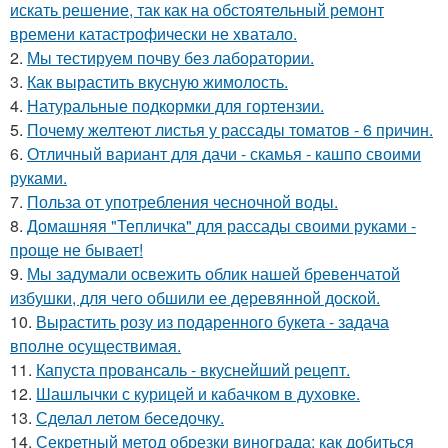
искать решение, так как на обстоятельный ремонт
времени катастрофически не хватало.
2.
Мы тестируем почву без лаборатории.
3.
Как вырастить вкусную жимолость.
4.
Натуральные подкормки для гортензии.
5.
Почему желтеют листья у рассады томатов - 6 причин.
6.
Отличный вариант для дачи - скамья - кашпо своими
руками.
7.
Польза от употребления чесночной воды.
8.
Домашняя "Тепличка" для рассады своими руками -
проще не бывает!
9.
Мы задумали освежить облик нашей бревенчатой
избушки, для чего обшили ее деревянной доской.
10.
Вырастить розу из подаренного букета - задача
вполне осуществимая.
11.
Капуста провансаль - вкуснейший рецепт.
12.
Шашлычки с курицей и кабачком в духовке.
13.
Сделал летом беседочку.
14.
Секретный метод обрезки винограда: как добиться