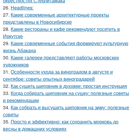
окрестностях Стерлитамака
26.
Headlines:
27.
Какие современные архитектурные проекты
представлены в Новосибирске
28.
Какие рестораны и кафе рекомендуют посетить в
Иркутске
29.
Какие современные события формируют культурную
жизнь Абакана
30.
Какие галереи представляют работы московских
художников
31.
Особенности ухода за виноградом в августе и
сентябре: советы опытных виноградарей
32.
Как сушить шиповник в духовке: простая инструкция
33.
Когда собирать шиповник на сушку: полезные советы
и рекомендации
34.
Как собрать и высушить шиповник на зиму: полезные
советы
35.
Просто и эффективно: как сохранить морковь до
весны в домашних условиях