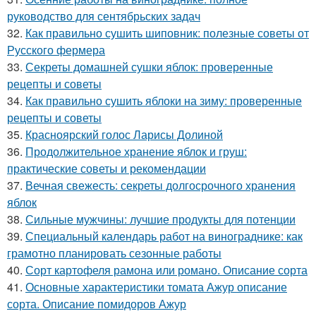
руководство для сентябрьских задач
32.
Как правильно сушить шиповник: полезные советы от
Русского фермера
33.
Секреты домашней сушки яблок: проверенные
рецепты и советы
34.
Как правильно сушить яблоки на зиму: проверенные
рецепты и советы
35.
Красноярский голос Ларисы Долиной
36.
Продолжительное хранение яблок и груш:
практические советы и рекомендации
37.
Вечная свежесть: секреты долгосрочного хранения
яблок
38.
Сильные мужчины: лучшие продукты для потенции
39.
Специальный календарь работ на винограднике: как
грамотно планировать сезонные работы
40.
Сорт картофеля рамона или романо. Описание сорта
41.
Основные характеристики томата Ажур описание
сорта. Описание помидоров Ажур