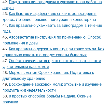
42.
Подготовка виноградника к урожаю: план работ на
август
43.
Как быстро и эффективно снизить холестерин в
крови.. Лечение повышенного уровня холестерина
44.
Как правильно ухаживать за виноградом в течение
года
45.
Аторвастатин инструкция по применению. Способ
применения и дозы
46.
Как правильно держать лопату при копке земли. Как
правильно копать в огороде: советы бывалых
47.
Огнёвка пчелиная: все, что вы хотели знать о этом
удивительном насекомом
48.
Морковь мытая Сроки хранения. Подготовка к
длительному хранению
49.
Восхождение восковой моли: открытие и изучение
продукта жизнедеятельности
50.
8 простых способов борьбы на даче. Осиные
ловушки