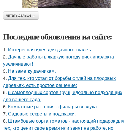
читать дальше →
Последние обновления на сайте:
1.
Интересная идея для дачного туалета.
2.
Дачные работы в жаркую погоду риск инфаркта
увеличивают!
3.
На заметку дачникам.
4.
Для тех, кто устал от борьбы с тлей на плодовых
деревьях, есть простое решение:
5.
5 самоплодных сортов груш, идеально подходящих
для вашего сада.
6.
Комнатные растения - фильтры воздуха.
7.
Садовые секреты и подсказки.
8.
Штамбовые сорта томатов - настоящий подарок для
тех, кто ценит свое время или занят на работе, но