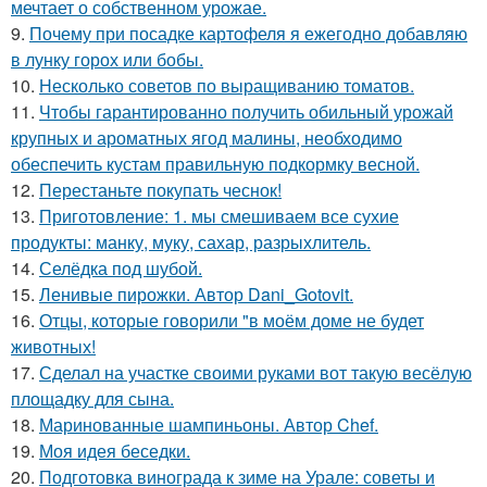
мечтает о собственном урожае.
9.
Почему при посадке картофеля я ежегодно добавляю
в лунку горох или бобы.
10.
Несколько советов по выращиванию томатов.
11.
Чтобы гарантированно получить обильный урожай
крупных и ароматных ягод малины, необходимо
обеспечить кустам правильную подкормку весной.
12.
Перестаньте покупать чеснок!
13.
Приготовление: 1. мы смешиваем все сухие
продукты: манку, муку, сахар, разрыхлитель.
14.
Селёдка под шубой.
15.
Ленивые пирожки. Автор Dani_Gotovit.
16.
Отцы, которые говорили "в моём доме не будет
животных!
17.
Сделал на участке своими руками вот такую весёлую
площадку для сына.
18.
Маринованные шампиньоны. Автор Chef.
19.
Моя идея беседки.
20.
Подготовка винограда к зиме на Урале: советы и