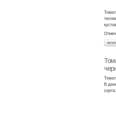
Томат
тепли
кусто
Отмеч
читат
Том
чер
Томат
В дан
сорта.