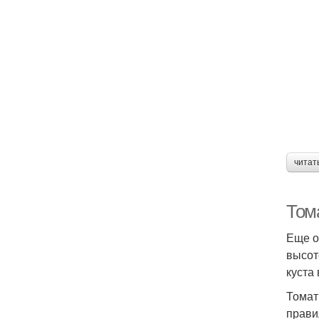
читат
Том
Еще о
высот
куста
Томат
прави