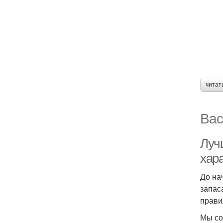
читат
Вас
Лучш
хар
До на
запас
прави
Мы со