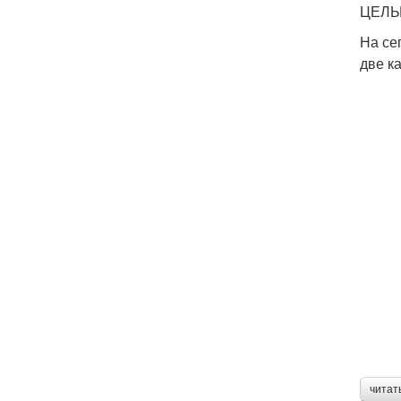
ЦЕЛЫХ
На се
две к
читат