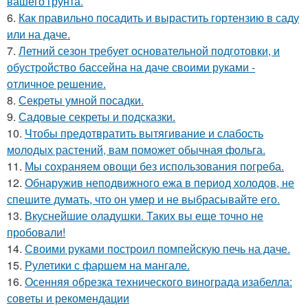
вашего грунта.
6.
Как правильно посадить и вырастить гортензию в саду
или на даче.
7.
Летний сезон требует основательной подготовки, и
обустройство бассейна на даче своими руками -
отличное решение.
8.
Секреты умной посадки.
9.
Садовые секреты и подсказки.
10.
Чтобы предотвратить вытягивание и слабость
молодых растений, вам поможет обычная фольга.
11.
Мы сохраняем овощи без использования погреба.
12.
Обнаружив неподвижного ежа в период холодов, не
спешите думать, что он умер и не выбрасывайте его.
13.
Вкуснейшие оладушки. Таких вы еще точно не
пробовали!
14.
Своими руками построил помпейскую печь на даче.
15.
Рулетики с фаршем на мангале.
16.
Осенняя обрезка технического винограда изабелла:
советы и рекомендации