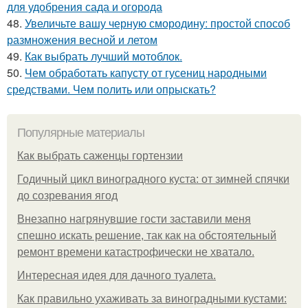
для удобрения сада и огорода
48.
Увеличьте вашу черную смородину: простой способ
размножения весной и летом
49.
Как выбрать лучший мотоблок.
50.
Чем обработать капусту от гусениц народными
средствами. Чем полить или опрыскать?
Популярные материалы
Как выбрать саженцы гортензии
Годичный цикл виноградного куста: от зимней спячки
до созревания ягод
Внезапно нагрянувшие гости заставили меня
спешно искать решение, так как на обстоятельный
ремонт времени катастрофически не хватало.
Интересная идея для дачного туалета.
Как правильно ухаживать за виноградными кустами: