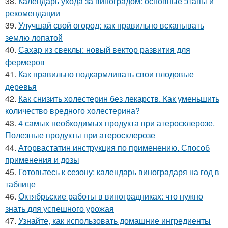
38.
Календарь ухода за виноградом: основные этапы и
рекомендации
39.
Улучшай свой огород: как правильно вскапывать
землю лопатой
40.
Сахар из свеклы: новый вектор развития для
фермеров
41.
Как правильно подкармливать свои плодовые
деревья
42.
Как снизить холестерин без лекарств. Как уменьшить
количество вредного холестерина?
43.
4 самых необходимых продукта при атеросклерозе.
Полезные продукты при атеросклерозе
44.
Аторвастатин инструкция по применению. Способ
применения и дозы
45.
Готовьтесь к сезону: календарь виноградаря на год в
таблице
46.
Октябрьские работы в виноградниках: что нужно
знать для успешного урожая
47.
Узнайте, как использовать домашние ингредиенты