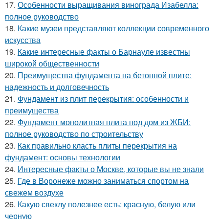
17.
Особенности выращивания винограда Изабелла:
полное руководство
18.
Какие музеи представляют коллекции современного
искусства
19.
Какие интересные факты о Барнауле известны
широкой общественности
20.
Преимущества фундамента на бетонной плите:
надежность и долговечность
21.
Фундамент из плит перекрытия: особенности и
преимущества
22.
Фундамент монолитная плита под дом из ЖБИ:
полное руководство по строительству
23.
Как правильно класть плиты перекрытия на
фундамент: основы технологии
24.
Интересные факты о Москве, которые вы не знали
25.
Где в Воронеже можно заниматься спортом на
свежем воздухе
26.
Какую свеклу полезнее есть: красную, белую или
черную