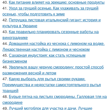
40.
Как питание влияет на эрекцию: основные продукты
41.
Уход за грушей осенью. Как ухаживать за грушей
осенью, чтобы подготовить к зиме
42.
Петрушка листовая итальянский гигант: история и
культура в Украине
43.
Как правильно планировать сезонные работы на
винограднике
44.
Домашняя настойка из чеснока с лимоном на водке.
Лекарственная настойка с лимоном и чесноком
45.
Сахарная индустрия: как стать успешным
бизнесменом
46.
Увеличьте вашу черную смородину: простой способ
размножения весной и летом
47.
Какую выбрать для рытья своими руками.
Преимущества и недостатки самостоятельного рытья
траншей
48.
Бурые пятна на листьях смородины. Галловая тля на
смородине
49.
Лучший мотоблок для участка и дачи. Лучшие