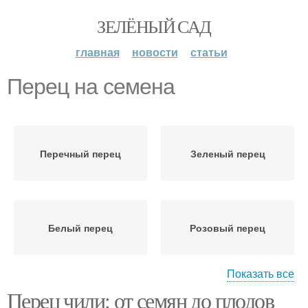
ЗЕЛЁНЫЙ САД
главная
новости
статьи
Перец на семена
Перечный перец
Зеленый перец
Белый перец
Розовый перец
Показать все
Перец чили: от семян до плодов
Душистый перец
Сычуаньский перец