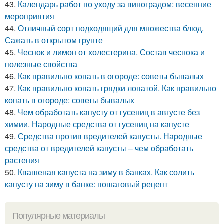
43.
Календарь работ по уходу за виноградом: весенние
мероприятия
44.
Отличный сорт подходящий для множества блюд.
Сажать в открытом грунте
45.
Чеснок и лимон от холестерина. Состав чеснока и
полезные свойства
46.
Как правильно копать в огороде: советы бывалых
47.
Как правильно копать грядки лопатой. Как правильно
копать в огороде: советы бывалых
48.
Чем обработать капусту от гусениц в августе без
химии. Народные средства от гусениц на капусте
49.
Средства против вредителей капусты. Народные
средства от вредителей капусты – чем обработать
растения
50.
Квашеная капуста на зиму в банках. Как солить
капусту на зиму в банке: пошаговый рецепт
Популярные материалы