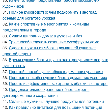
30.
Какие галереи представляют работы московских
художников
31.
Полное руководство: чем подкормить виноград
осенью для богатого урожая
32.
Какие спортивные мероприятия и команды
представлены в городе
33.
Сушим шиповник дома: в духовке и без
34.
Три способа сделать сезонные сухофрукты дома
35.
Сделать цукаты из яблок в домашней сушилке:
простой рецепт
36.
Время сушки яблок и груш в электросушилке: все, что
нужно знать
37.
Простой способ сушки яблок в домашних условиях
38.
Простые способы сушки яблок в домашних условиях
39.
Просто и эффективно: как хранить яблоки в квартире
40.
Продолжительное хранение яблок: секреты
долговременного сохранения
41.
Сильные мужчины: лучшие продукты для потенции
42.
Как правильно питаться для повышения потенции