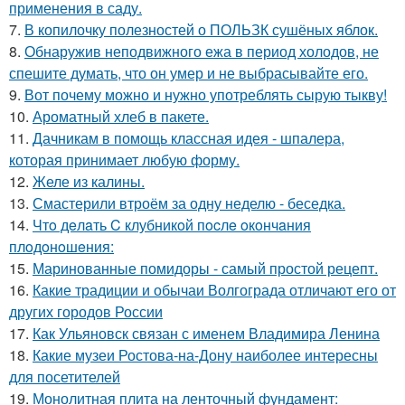
применения в саду.
7.
В копилочку полезностей о ПОЛЬЗК сушёных яблок.
8.
Обнаружив неподвижного ежа в период холодов, не
спешите думать, что он умер и не выбрасывайте его.
9.
Вот почему можно и нужно употреблять сырую тыкву!
10.
Ароматный хлеб в пакете.
11.
Дачникам в помощь классная идея - шпалера,
которая принимает любую форму.
12.
Желе из калины.
13.
Смастерили втроём за одну неделю - беседка.
14.
Чтo дeлaть C клубникoй пocлe oкoнчaния
плoдoнoшeния:
15.
Маринованные помидоры - самый простой рецепт.
16.
Какие традиции и обычаи Волгограда отличают его от
других городов России
17.
Как Ульяновск связан с именем Владимира Ленина
18.
Какие музеи Ростова-на-Дону наиболее интересны
для посетителей
19.
Монолитная плита на ленточный фундамент: