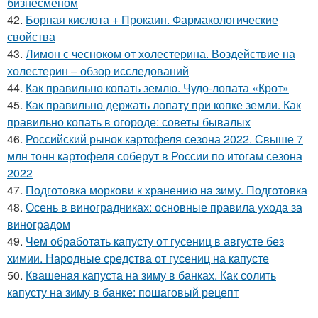
бизнесменом
42.
Борная кислота + Прокаин. Фармакологические
свойства
43.
Лимон с чесноком от холестерина. Воздействие на
холестерин – обзор исследований
44.
Как правильно копать землю. Чудо-лопата «Крот»
45.
Как правильно держать лопату при копке земли. Как
правильно копать в огороде: советы бывалых
46.
Российский рынок картофеля сезона 2022. Свыше 7
млн тонн картофеля соберут в России по итогам сезона
2022
47.
Подготовка моркови к хранению на зиму. Подготовка
48.
Осень в виноградниках: основные правила ухода за
виноградом
49.
Чем обработать капусту от гусениц в августе без
химии. Народные средства от гусениц на капусте
50.
Квашеная капуста на зиму в банках. Как солить
капусту на зиму в банке: пошаговый рецепт