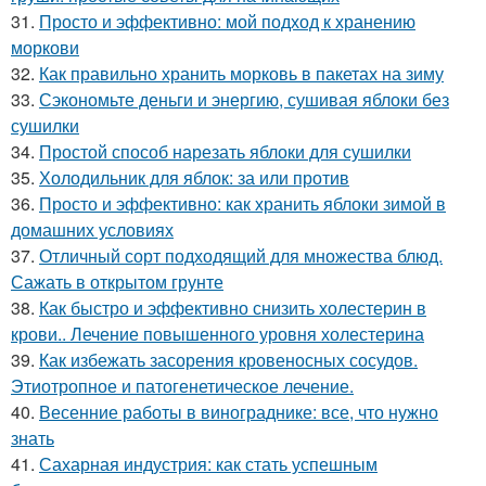
31.
Просто и эффективно: мой подход к хранению
моркови
32.
Как правильно хранить морковь в пакетах на зиму
33.
Сэкономьте деньги и энергию, сушивая яблоки без
сушилки
34.
Простой способ нарезать яблоки для сушилки
35.
Холодильник для яблок: за или против
36.
Просто и эффективно: как хранить яблоки зимой в
домашних условиях
37.
Отличный сорт подходящий для множества блюд.
Сажать в открытом грунте
38.
Как быстро и эффективно снизить холестерин в
крови.. Лечение повышенного уровня холестерина
39.
Как избежать засорения кровеносных сосудов.
Этиотропное и патогенетическое лечение.
40.
Весенние работы в винограднике: все, что нужно
знать
41.
Сахарная индустрия: как стать успешным