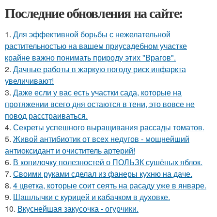
Последние обновления на сайте:
1.
Для эффективной борьбы с нежелательной
растительностью на вашем приусадебном участке
крайне важно понимать природу этих "Врагов".
2.
Дачные работы в жаркую погоду риск инфаркта
увеличивают!
3.
Даже если у вас есть участки сада, которые на
протяжении всего дня остаются в тени, это вовсе не
повод расстраиваться.
4.
Секреты успешного выращивания рассады томатов.
5.
Живой антибиотик от всех недугов - мощнейший
антиоксидант и очиститель артерий!
6.
В копилочку полезностей о ПОЛЬЗК сушёных яблок.
7.
Своими руками сделал из фанеры кухню на даче.
8.
4 цветка, которые соит сеять на расаду уже в январе.
9.
Шашлычки с курицей и кабачком в духовке.
10.
Вкуснейшая закусочка - огурчики.