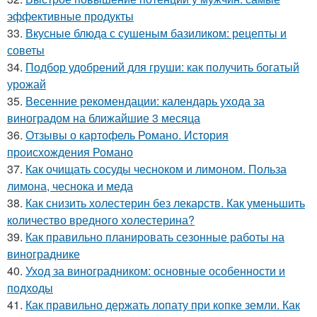
эффективные продукты
33.
Вкусные блюда с сушеным базиликом: рецепты и
советы
34.
Подбор удобрений для груши: как получить богатый
урожай
35.
Весенние рекомендации: календарь ухода за
виноградом на ближайшие 3 месяца
36.
Отзывы о картофель Романо. История
происхождения Романо
37.
Как очищать сосуды чесноком и лимоном. Польза
лимона, чеснока и меда
38.
Как снизить холестерин без лекарств. Как уменьшить
количество вредного холестерина?
39.
Как правильно планировать сезонные работы на
винограднике
40.
Уход за виноградником: основные особенности и
подходы
41.
Как правильно держать лопату при копке земли. Как