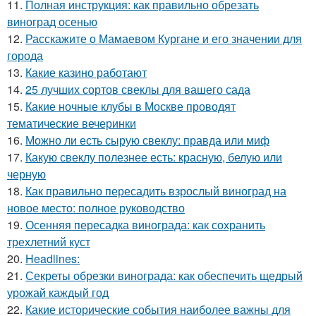
11.
Полная инструкция: как правильно обрезать
виноград осенью
12.
Расскажите о Мамаевом Кургане и его значении для
города
13.
Какие казино работают
14.
25 лучших сортов свеклы для вашего сада
15.
Какие ночные клубы в Москве проводят
тематические вечеринки
16.
Можно ли есть сырую свеклу: правда или миф
17.
Какую свеклу полезнее есть: красную, белую или
черную
18.
Как правильно пересадить взрослый виноград на
новое место: полное руководство
19.
Осенняя пересадка винограда: как сохранить
трехлетний куст
20.
Headlines:
21.
Секреты обрезки винограда: как обеспечить щедрый
урожай каждый год
22.
Какие исторические события наиболее важны для