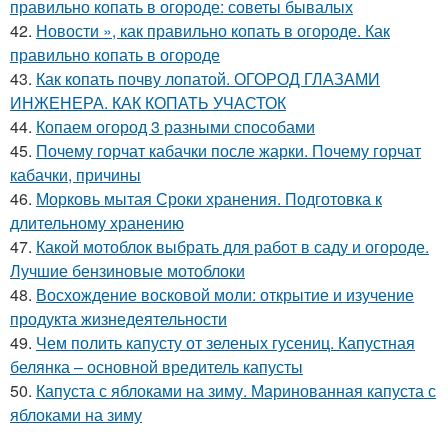
правильно копать в огороде: советы бывалых
42.
Новости », как правильно копать в огороде. Как
правильно копать в огороде
43.
Как копать почву лопатой. ОГОРОД ГЛАЗАМИ
ИНЖЕНЕРА. КАК КОПАТЬ УЧАСТОК
44.
Копаем огород 3 разными способами
45.
Почему горчат кабачки после жарки. Почему горчат
кабачки, причины
46.
Морковь мытая Сроки хранения. Подготовка к
длительному хранению
47.
Какой мотоблок выбрать для работ в саду и огороде.
Лучшие бензиновые мотоблоки
48.
Восхождение восковой моли: открытие и изучение
продукта жизнедеятельности
49.
Чем полить капусту от зеленых гусениц. Капустная
белянка – основной вредитель капусты
50.
Капуста с яблоками на зиму. Маринованная капуста с
яблоками на зиму