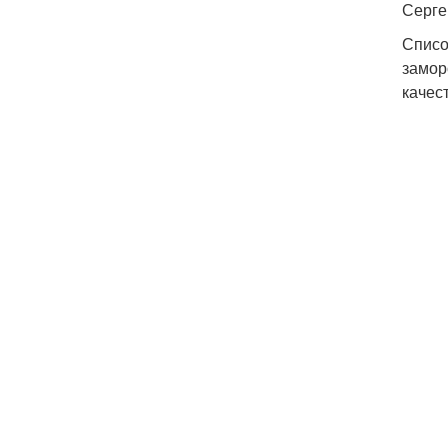
Серге
Списо
замор
качес