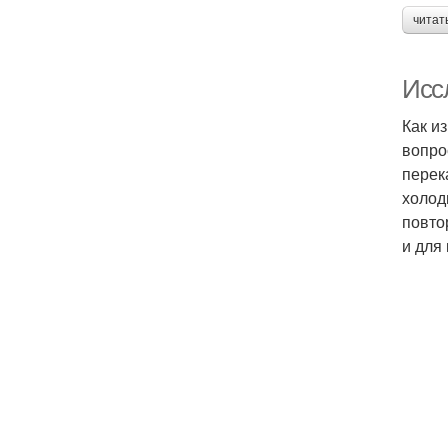
читат
Исс
Как и
вопро
перек
холод
повто
и для