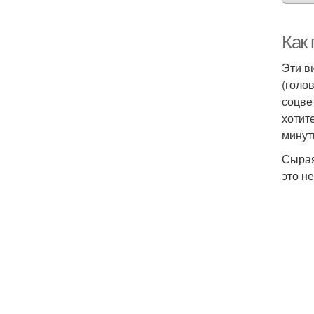
Как
Эти в
(голо
соцве
хотит
минут
Сырая
это н