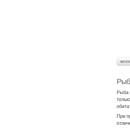
читат
Рыб
Рыба 
тольк
обита
При п
отлич