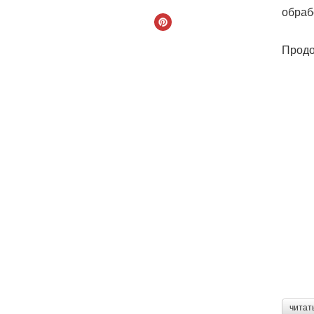
обраб
Продо
читат