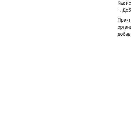
Как и
1. До
Практ
орган
добав