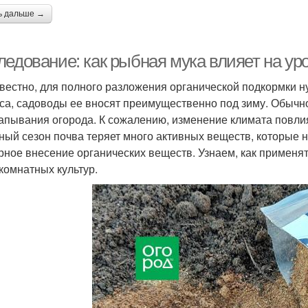
ь дальше →
ледование: как рыбная мука влияет на ур
звестно, для полного разложения органической подкормки 
са, садоводы ее вносят преимущественно под зиму. Обычно
апывания огорода. К сожалению, изменение климата повлия
ный сезон почва теряет много активных веществ, которые н
рное внесение органических веществ. Узнаем, как применят
 комнатных культур.