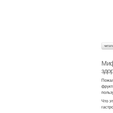
читат
Миф
здо
Пожал
фрукт
польз
Что э
гастр