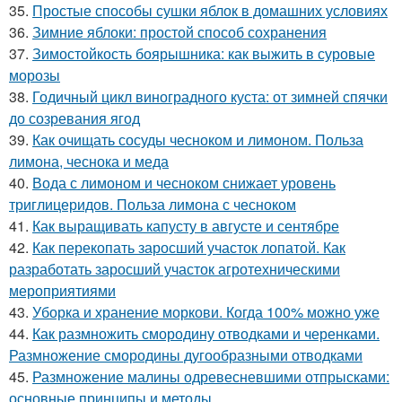
35.
Простые способы сушки яблок в домашних условиях
36.
Зимние яблоки: простой способ сохранения
37.
Зимостойкость боярышника: как выжить в суровые
морозы
38.
Годичный цикл виноградного куста: от зимней спячки
до созревания ягод
39.
Как очищать сосуды чесноком и лимоном. Польза
лимона, чеснока и меда
40.
Вода с лимоном и чесноком снижает уровень
триглицеридов. Польза лимона с чесноком
41.
Как выращивать капусту в августе и сентябре
42.
Как перекопать заросший участок лопатой. Как
разработать заросший участок агротехническими
мероприятиями
43.
Уборка и хранение моркови. Когда 100% можно уже
44.
Как размножить смородину отводками и черенками.
Размножение смородины дугообразными отводками
45.
Размножение малины одревесневшими отпрысками:
основные принципы и методы