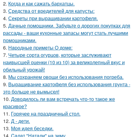
2.
Когда и как сажать бархатцы.
3.
Средства от вредителей для капусты:
4.
Секреты при выращивании картофеля.
5.
Дачные помощники. Забудьте о дорогих покупках для
рассады - ваши кухонные запасы могут стать лучшими
помощниками.
6.
Нapoдныe пpимeты O дoмe:
7.
Четыре сорта огурцов, которые заслуживают
наивысшей оценки (10 из 10) за великолепный вкус и
обильный урожай!
8.
Мы сохраняем овощи без использования погреба.
9.
Выращивание картофеля без использования грунта -
это больше не вымысел!
10.
Доводилось ли вам встречать что-то такое же
красивое?
11.
Горячее на праздничный стол.
12.
Д - дeти.
13.
Моя идея беседки.
14.
Caлaт "Нaтaли" нa зиму.