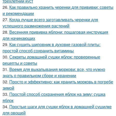
трехлетний куст
26.
Как правильно хранить черенки для прививки: советы
и рекомендации
27.
Когда лучше всего заготавливать черенки для
успешного размножения растений
28.
Весенняя прививка яблони: пошаговая инструкция
для начинающих
29.
Как сушить шиповник в духовке газовой плиты:
простой способ сохранить витамины
30.
Секреты домашней сушки яблок: проверенные
рецепты и советы
31.
Время для выкапывания моркови: все, что нужно
знать о правильном сборе и хранении
32.
Просто и эффективно: как хранить морковь в погребе
зимой
33.
Простой способ сохранения яблок на зиму: сушка
яблок
34.
Простые шаги для сушки яблок в домашней сушилке
для овощей