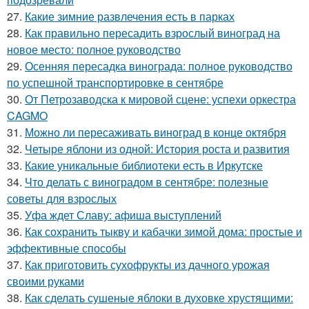
27.
Какие зимние развлечения есть в парках
28.
Как правильно пересадить взрослый виноград на
новое место: полное руководство
29.
Осенняя пересадка винограда: полное руководство
по успешной транспортировке в сентябре
30.
От Петрозаводска к мировой сцене: успехи оркестра
CAGMO
31.
Можно ли пересаживать виноград в конце октября
32.
Четыре яблони из одной: История роста и развития
33.
Какие уникальные библиотеки есть в Иркутске
34.
Что делать с виноградом в сентябре: полезные
советы для взрослых
35.
Уфа ждет Славу: афиша выступлений
36.
Как сохранить тыкву и кабачки зимой дома: простые и
эффективные способы
37.
Как приготовить сухофрукты из дачного урожая
своими руками
38.
Как сделать сушеные яблоки в духовке хрустящими: