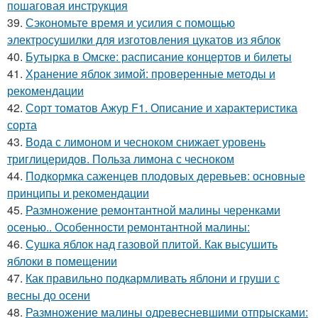
пошаговая инструкция
39.
Сэкономьте время и усилия с помощью
электросушилки для изготовления цукатов из яблок
40.
Бутырка в Омске: расписание концертов и билеты
41.
Хранение яблок зимой: проверенные методы и
рекомендации
42.
Сорт томатов Ажур F1. Описание и характеристика
сорта
43.
Вода с лимоном и чесноком снижает уровень
триглицеридов. Польза лимона с чесноком
44.
Подкормка саженцев плодовых деревьев: основные
принципы и рекомендации
45.
Размножение ремонтантной малины черенками
осенью.. Особенности ремонтантной малины:
46.
Сушка яблок над газовой плитой. Как высушить
яблоки в помещении
47.
Как правильно подкармливать яблони и груши с
весны до осени
48.
Размножение малины одревесневшими отпрысками: