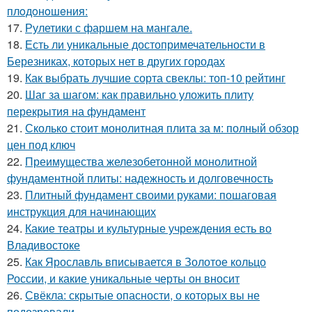
плoдoнoшeния:
17.
Рулетики с фаршем на мангале.
18.
Есть ли уникальные достопримечательности в
Березниках, которых нет в других городах
19.
Как выбрать лучшие сорта свеклы: топ-10 рейтинг
20.
Шаг за шагом: как правильно уложить плиту
перекрытия на фундамент
21.
Сколько стоит монолитная плита за м: полный обзор
цен под ключ
22.
Преимущества железобетонной монолитной
фундаментной плиты: надежность и долговечность
23.
Плитный фундамент своими руками: пошаговая
инструкция для начинающих
24.
Какие театры и культурные учреждения есть во
Владивостоке
25.
Как Ярославль вписывается в Золотое кольцо
России, и какие уникальные черты он вносит
26.
Свёкла: скрытые опасности, о которых вы не
подозревали