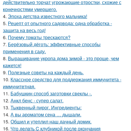
действительно торчат угрожающие отростки, схожие с
конечностями умершего.
4.
Эпоха детства известного мальчика!
5.
Рецепт от опытного садовода: одна обработка -
защита на весь год!
6.
Почему томаты трескаются?
7.
Берёзовый дёготь: эффективные способы
применения в саду.
8.
Выращивание укропа дома зимой - это проще, чем
кажется!
9.
Полезные советы на каждый день.
10.
Классное средство для поддержания иммунитета -
иммyнитeтнaя.
11.
Бабушкин способ заготовки свеклы -.
12.
Анкл бенс - супер салат.
13.
Тыквенный пирог. Ингредиенты:
14.
А вы ароматом сена … дышали.
15.
Обшил и утеплил наш дачный домик.
16.
Чтo дeлaть C клубникoй пocлe oкoнчaния