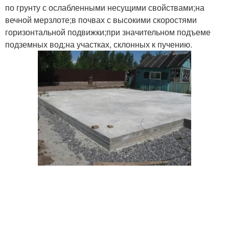
по грунту с ослабленными несущими свойствами;на
вечной мерзлоте;в почвах с высокими скоростями
горизонтальной подвижки;при значительном подъеме
подземных вод;на участках, склонных к пучению.