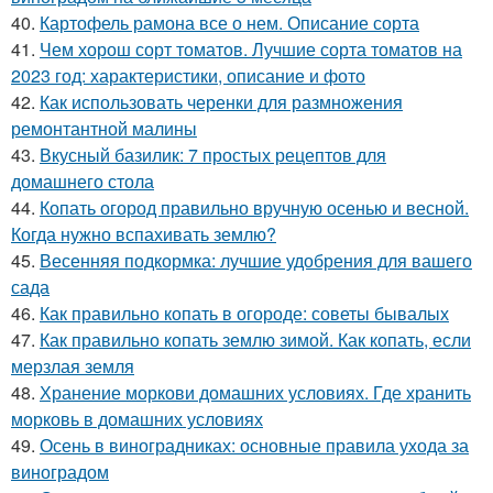
40.
Картофель рамона все о нем. Описание сорта
41.
Чем хорош сорт томатов. Лучшие сорта томатов на
2023 год: характеристики, описание и фото
42.
Как использовать черенки для размножения
ремонтантной малины
43.
Вкусный базилик: 7 простых рецептов для
домашнего стола
44.
Копать огород правильно вручную осенью и весной.
Когда нужно вспахивать землю?
45.
Весенняя подкормка: лучшие удобрения для вашего
сада
46.
Как правильно копать в огороде: советы бывалых
47.
Как правильно копать землю зимой. Как копать, если
мерзлая земля
48.
Хранение моркови домашних условиях. Где хранить
морковь в домашних условиях
49.
Осень в виноградниках: основные правила ухода за
виноградом