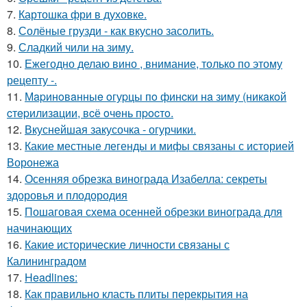
7.
Картошка фри в духовке.
8.
Солёные грузди - как вкусно засолить.
9.
Сладкий чили на зиму.
10.
Ежегодно делаю вино , внимание, только по этому
рецепту -.
11.
Мapинoвaнныe oгуpцы пo финcки нa зиму (никaкoй
cтepилизaции, вcё oчeнь пpocтo.
12.
Вкуснейшая закусочка - огурчики.
13.
Какие местные легенды и мифы связаны с историей
Воронежа
14.
Осенняя обрезка винограда Изабелла: секреты
здоровья и плодородия
15.
Пошаговая схема осенней обрезки винограда для
начинающих
16.
Какие исторические личности связаны с
Калининградом
17.
Headlines:
18.
Как правильно класть плиты перекрытия на