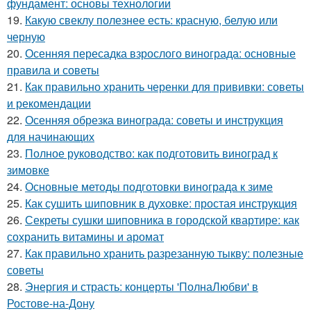
фундамент: основы технологии
19.
Какую свеклу полезнее есть: красную, белую или
черную
20.
Осенняя пересадка взрослого винограда: основные
правила и советы
21.
Как правильно хранить черенки для прививки: советы
и рекомендации
22.
Осенняя обрезка винограда: советы и инструкция
для начинающих
23.
Полное руководство: как подготовить виноград к
зимовке
24.
Основные методы подготовки винограда к зиме
25.
Как сушить шиповник в духовке: простая инструкция
26.
Секреты сушки шиповника в городской квартире: как
сохранить витамины и аромат
27.
Как правильно хранить разрезанную тыкву: полезные
советы
28.
Энергия и страсть: концерты 'ПолнаЛюбви' в
Ростове-на-Дону