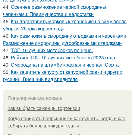
44.
Осеннее размножение черной смородины
черенками. Преимущества и недостатки
45.
Как подготовить морковь к хранению на зиму после
уборки. Уборка корнеплода
46.
Как размножить смородину отводками и черенками.
Размножение смородины дугообразными отводками
47.
ТОП-10 лучших мотоблоков по цене.
48.
Рейтинг ТОП-10 лучших мотоблоков 2023 года.
49.
Смородина на штамбе красная и черная. Сорта
50.
Как защитить капусту от капустной совки и других
гусениц. Внешний вид вредителя
Популярные материалы
Как выбрать саженцы гортензии
Когда собирать боярышник и как сушить. Когда и как
собирать боярышник для сушки