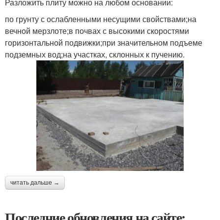
Разложить плиту можно на любом основании:
по грунту с ослабленными несущими свойствами;на
вечной мерзлоте;в почвах с высокими скоростями
горизонтальной подвижки;при значительном подъеме
подземных вод;на участках, склонных к пучению.
читать дальше →
Последние обновления на сайте: