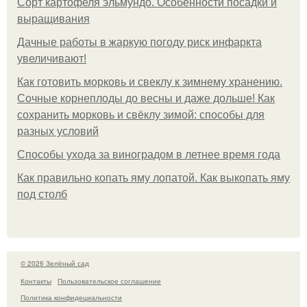
Сорт картофеля эльмундо. Особенности посадки и
выращивания
Дачные работы в жаркую погоду риск инфаркта
увеличивают!
Как готовить морковь и свеклу к зимнему хранению.
Сочные корнеплоды до весны и даже дольше! Как
сохранить морковь и свёклу зимой: способы для
разных условий
Способы ухода за виноградом в летнее время года
Как правильно копать яму лопатой. Как выкопать яму
под столб
© 2026 Зелёный сад
Контакты
Пользовательское соглашение
Политика конфидециальности