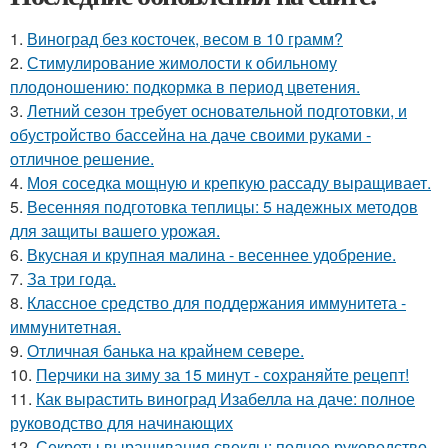
1.
Виноград без косточек, весом в 10 грамм?
2.
Стимулирование жимолости к обильному
плодоношению: подкормка в период цветения.
3.
Летний сезон требует основательной подготовки, и
обустройство бассейна на даче своими руками -
отличное решение.
4.
Моя соседка мощную и крепкую рассаду выращивает.
5.
Весенняя подготовка теплицы: 5 надежных методов
для защиты вашего урожая.
6.
Вкусная и крупная малина - весеннее удобрение.
7.
За три года.
8.
Классное средство для поддержания иммунитета -
иммyнитeтнaя.
9.
Отличная банька на крайнем севере.
10.
Перчики на зиму за 15 минут - сохраняйте рецепт!
11.
Как вырастить виноград Изабелла на даче: полное
руководство для начинающих
12.
Секреты выращивания свеклы: полное руководство