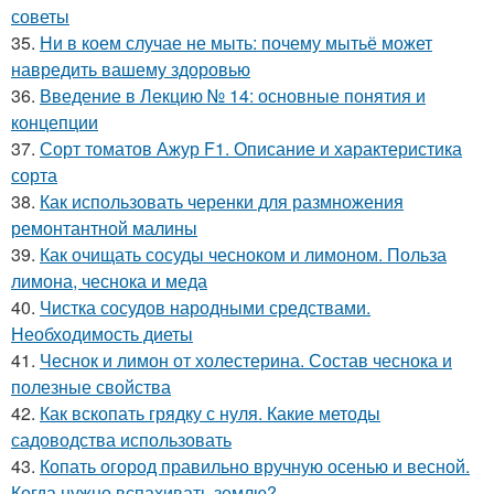
советы
35.
Ни в коем случае не мыть: почему мытьё может
навредить вашему здоровью
36.
Введение в Лекцию № 14: основные понятия и
концепции
37.
Сорт томатов Ажур F1. Описание и характеристика
сорта
38.
Как использовать черенки для размножения
ремонтантной малины
39.
Как очищать сосуды чесноком и лимоном. Польза
лимона, чеснока и меда
40.
Чистка сосудов народными средствами.
Необходимость диеты
41.
Чеснок и лимон от холестерина. Состав чеснока и
полезные свойства
42.
Как вскопать грядку с нуля. Какие методы
садоводства использовать
43.
Копать огород правильно вручную осенью и весной.
Когда нужно вспахивать землю?