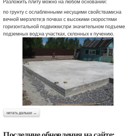
Разложить плиту можно на любом основании:
по грунту с ослабленными несущими свойствами;на
вечной мерзлоте;в почвах с высокими скоростями
горизонтальной подвижки;при значительном подъеме
подземных вод;на участках, склонных к пучению.
читать дальше →
Последние обновления на сайте: