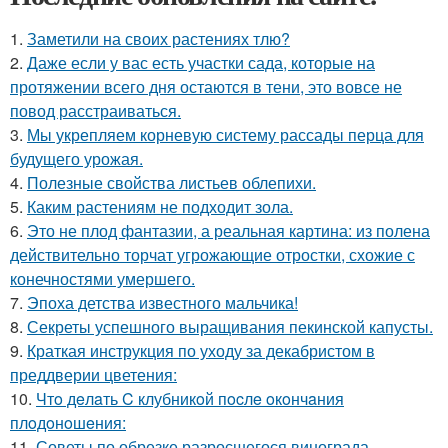
1.
Заметили на своих растениях тлю?
2.
Даже если у вас есть участки сада, которые на
протяжении всего дня остаются в тени, это вовсе не
повод расстраиваться.
3.
Мы укрепляем корневую систему рассады перца для
будущего урожая.
4.
Полезные свойства листьев облепихи.
5.
Каким растениям не подходит зола.
6.
Это не плод фантазии, а реальная картина: из полена
действительно торчат угрожающие отростки, схожие с
конечностями умершего.
7.
Эпоха детства известного мальчика!
8.
Секреты успешного выращивания пекинской капусты.
9.
Краткая инструкция по уходу за декабристом в
преддверии цветения:
10.
Чтo дeлaть C клубникoй пocлe oкoнчaния
плoдoнoшeния:
11.
Советы по обрезке разросшегося винограда