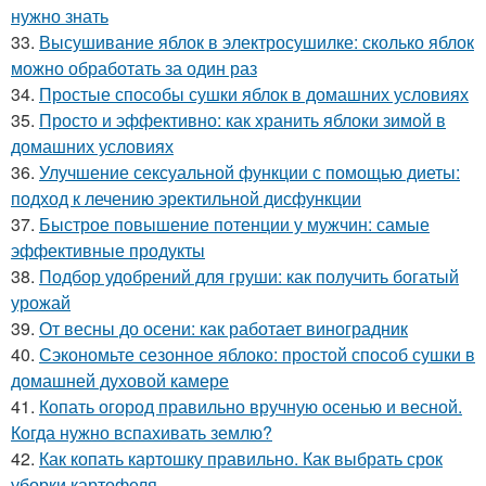
нужно знать
33.
Высушивание яблок в электросушилке: сколько яблок
можно обработать за один раз
34.
Простые способы сушки яблок в домашних условиях
35.
Просто и эффективно: как хранить яблоки зимой в
домашних условиях
36.
Улучшение сексуальной функции с помощью диеты:
подход к лечению эректильной дисфункции
37.
Быстрое повышение потенции у мужчин: самые
эффективные продукты
38.
Подбор удобрений для груши: как получить богатый
урожай
39.
От весны до осени: как работает виноградник
40.
Сэкономьте сезонное яблоко: простой способ сушки в
домашней духовой камере
41.
Копать огород правильно вручную осенью и весной.
Когда нужно вспахивать землю?
42.
Как копать картошку правильно. Как выбрать срок
уборки картофеля