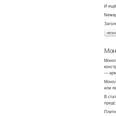
И ещё
Newsp
Загол
читат
Мон
Монол
конст
― арм
Монол
или л
В ста
предс
Плитн