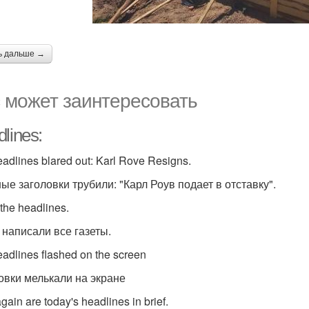
ь дальше →
 может заинтересовать
lines:
adlines blared out: Karl Rove Resigns.
ные заголовки трубили: "Карл Роув подает в отставку".
 the headlines.
 написали все газеты.
eadlines flashed on the screen
овки мелькали на экране
gain are today's headlines in brief.