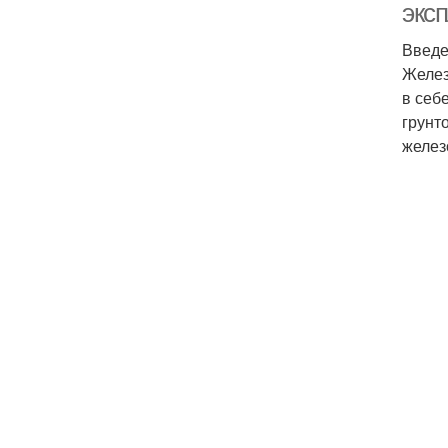
экс
Введ
Желез
в себ
грунт
желез