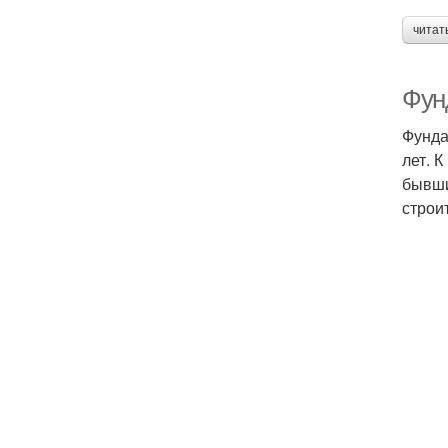
читат
Фун
Фунда
лет. 
бывши
строи