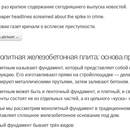
 раз краткое содержание сегодняшнего выпуска новостей.
aper headlines screamed about the spike in crime.
овки газет кричали о всплеске преступности.
ь дальше →
олитная железобетонная плита: основа п
итным называют фундамент, который представляет собой 
рукцию. Его изготавливают прямо на стройплощадке ― дел
ируют металлическими прутьями, затем заливают бетоном.
итным может быть и ленточный фундамент, и плитный, и сва
енты состоят не из отдельных частей, а из цельного «куска»
тье мы рассмотрим монолитный фундамент в традиционном 
тавляет сплошное железобетонное основание под дом.
ый фундамент бывает трёх видов: