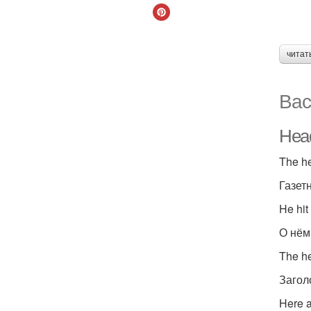
читат
Вас
Head
The he
Газет
He hit
О нём
The h
Загол
Here a