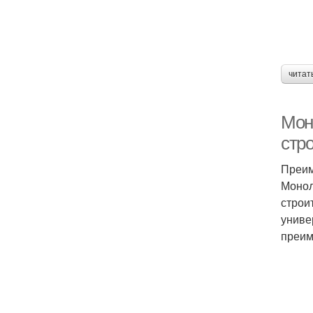
читат
Мон
стр
Преим
Монол
строи
униве
преим