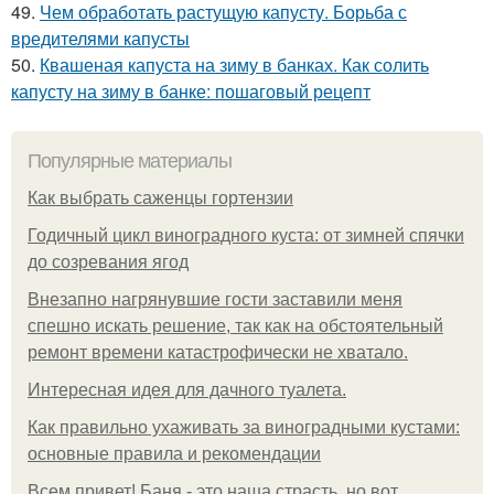
49.
Чем обработать растущую капусту. Борьба с
вредителями капусты
50.
Квашеная капуста на зиму в банках. Как солить
капусту на зиму в банке: пошаговый рецепт
Популярные материалы
Как выбрать саженцы гортензии
Годичный цикл виноградного куста: от зимней спячки
до созревания ягод
Внезапно нагрянувшие гости заставили меня
спешно искать решение, так как на обстоятельный
ремонт времени катастрофически не хватало.
Интересная идея для дачного туалета.
Как правильно ухаживать за виноградными кустами:
основные правила и рекомендации
Всем привет! Баня - это наша страсть, но вот