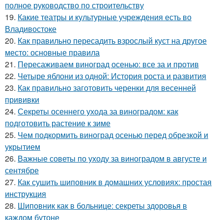
полное руководство по строительству
19.
Какие театры и культурные учреждения есть во
Владивостоке
20.
Как правильно пересадить взрослый куст на другое
место: основные правила
21.
Пересаживаем виноград осенью: все за и против
22.
Четыре яблони из одной: История роста и развития
23.
Как правильно заготовить черенки для весенней
прививки
24.
Секреты осеннего ухода за виноградом: как
подготовить растение к зиме
25.
Чем подкормить виноград осенью перед обрезкой и
укрытием
26.
Важные советы по уходу за виноградом в августе и
сентябре
27.
Как сушить шиповник в домашних условиях: простая
инструкция
28.
Шиповник как в больнице: секреты здоровья в
каждом бутоне