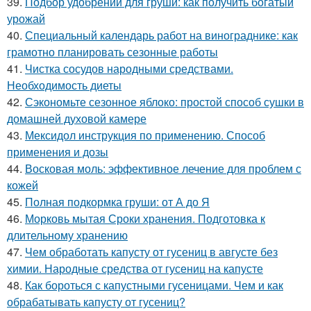
39.
Подбор удобрений для груши: как получить богатый
урожай
40.
Специальный календарь работ на винограднике: как
грамотно планировать сезонные работы
41.
Чистка сосудов народными средствами.
Необходимость диеты
42.
Сэкономьте сезонное яблоко: простой способ сушки в
домашней духовой камере
43.
Мексидол инструкция по применению. Способ
применения и дозы
44.
Восковая моль: эффективное лечение для проблем с
кожей
45.
Полная подкормка груши: от А до Я
46.
Морковь мытая Сроки хранения. Подготовка к
длительному хранению
47.
Чем обработать капусту от гусениц в августе без
химии. Народные средства от гусениц на капусте
48.
Как бороться с капустными гусеницами. Чем и как
обрабатывать капусту от гусениц?