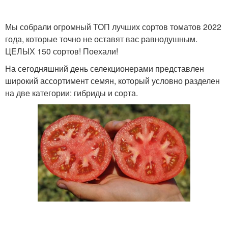
Мы собрали огромный ТОП лучших сортов томатов 2022
года, которые точно не оставят вас равнодушным.
Сорта для теплицы
Помидоры для теплицы
ЦЕЛЫХ 150 сортов! Поехали!
На сегодняшний день селекционерами представлен
широкий ассортимент семян, который условно разделен
на две категории: гибриды и сорта.
Томаты в теплице
Томаты к фитофторе
Болезни для теплиц
Сортовые томаты
Томат без фитофторы