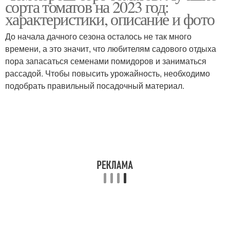
сорта томатов на 2023 год:
характеристики, описание и фото
До начала дачного сезона осталось не так много
времени, а это значит, что любителям садового отдыха
Помидор для теплиц
Низкорослые томаты
пора запасаться семенами помидоров и заниматься
рассадой. Чтобы повысить урожайность, необходимо
подобрать правильный посадочный материал.
Помидоры для теплиц
Пленочные теплицы
Томат для теплиц
Томаты в украине
Детерминантные
Супердетерминантные
томаты
томаты