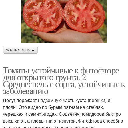
читать дальше →
Томаты устойчивые к фитофторе
для открытого грунта. 2
Среднеспелые сорта, устойчивые к
заболеванию
Недуг поражает надземную часть куста (вершки) и
плоды. Это видно по бурым пятнам на стеблях,
черешках и самих ягодах. Соцветия помидоров быстро
высыхают, а плоды гниют изнутри. Фитофтора способна
заразить весь огород в течение двух недель.